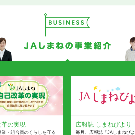
名簿（島根西部）（島根中央）を更新しました
 種無しぶどう「デラウェア」が当たる！
速報）を更新しました
育てられる みんなのコンテナ菜園（スイートコーン）
 ポイント交換商品におけるWeb申込の一時停止について
簿（島根中央）を更新しました
速報）を更新しました
改革の実現
広報誌 しまねびより
農業・組合員のくらしを守る
毎月、広報誌「JAしまねび