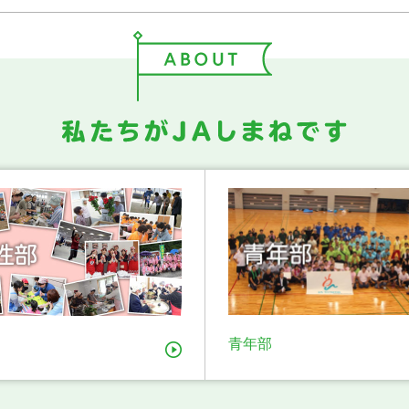
りをまもる小学生作文コンクール」の応募を開始しました
むすめのキャンペーンが始まりました！
簿（隠岐）を更新しました
」農薬誤使用における残留農薬検査結果について
」における農薬誤使用による自主回収について
「アールスメロン」が当たる！
簿（島根中央）を更新しました
育てられる みんなのコンテナ菜園（ブロッコリー）
青年部
（速報）を更新しました
 ポイント交換商品におけるWeb申込の再開について