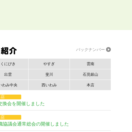
バックナンバー
くにびき
やすぎ
雲南
出雲
斐川
石見銀山
いわみ中央
西いわみ
本店
本店
交換会を開催しました
本店
組織協議会通常総会の開催しました