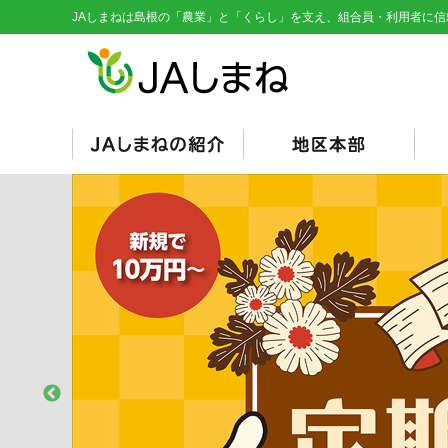
JAしまねは島根の「農業」と「くらし」を支え、組合員・利用者に信
経営理念・基本目標
役員紹介
組織図
総代会資料
JAとは/JAの仕組み
シンボルマーク
くにびき
やすぎ
雲南
隠岐
隠岐どうぜん
出雲
斐川
石見銀山
島根おおち
いわみ中央
西いわみ
営
販
購
そ
信
共
く
総
（
（