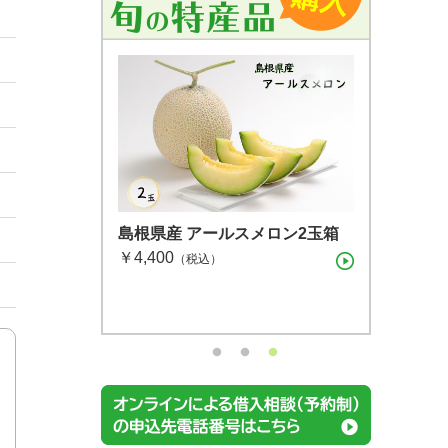
島根県産 シャインマスカット １
島根県産 アールスメロン2玉箱
島根県産神紅（シンク）・シャ
房（600g）（7月下旬〜8月上
￥4,400
インマスカットセット 各１房
（税込）
旬）
（税込）
（税込）
お