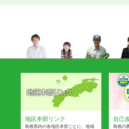
5月子牛市場
2026年04月30日
家畜市場について
5月は島根県産
2026年04月24日
懸賞生活
4月子牛市況（
2026年04月16日
家畜市場について
ベランダでも
2026年03月31日
トピックス
おさいふカード
2026年03月30日
お知らせ
4月子牛市場名
2026年03月30日
家畜市場について
3月子牛市況（
2026年03月30日
家畜市場について
地区本部リンク
自己
島根県内の各地区本部ごとに、地域
島根の