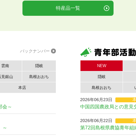
特産品一覧
バックナンバー
雲南
隠岐
NEW
石見銀山
島根おおち
隠岐
本店
島根おおち
2026年06月23日
部会～
中国四国農政局との意見
2026年06月22日
」～
第72回島根県農協青年