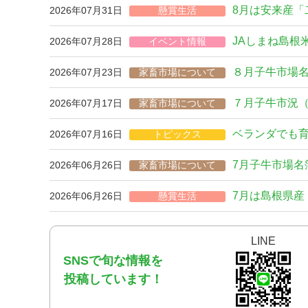
8月は安来産「
2026年07月31日
懸賞生活
JAしまね島根
2026年07月28日
イベント情報
８月子牛市場
2026年07月23日
家畜市場について
７月子牛市況
2026年07月17日
家畜市場について
ベランダでも
2026年07月16日
トピックス
7月子牛市場
2026年06月26日
家畜市場について
7月は島根県
2026年06月26日
懸賞生活
出雲市におけ
2026年06月25日
お知らせ
LINE
取引に関するお知らせ
SNSで旬な情報を
ベランダでも
2026年06月22日
トピックス
投稿しています！
６月子牛市況
2026年06月22日
家畜市場について