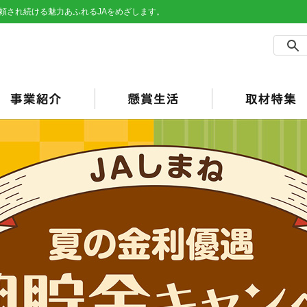
頼され続ける魅力あふれるJAをめざします。
農事業
売事業
買事業
の他事業
用事業
済事業（JA共済）
らしの活動
合ポイント
加工・利用）
JAバンク）