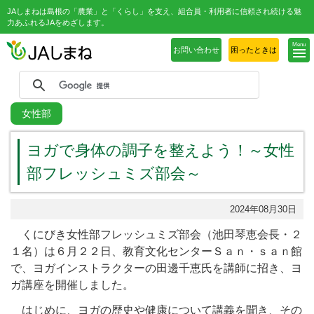
JAしまねは島根の「農業」と「くらし」を支え、組合員・利用者に信頼され続ける魅
力あふれるJAをめざします。
Menu
お問い合わせ
困ったときは
女性部
ヨガで身体の調子を整えよう！～女性
部フレッシュミズ部会～
2024年08月30日
くにびき女性部フレッシュミズ部会（池田琴恵会長・２
１名）は６月２２日、教育文化センターＳａｎ・ｓａｎ館
で、ヨガインストラクターの田邊千恵氏を講師に招き、ヨ
ガ講座を開催しました。
はじめに、ヨガの歴史や健康について講義を聞き、その