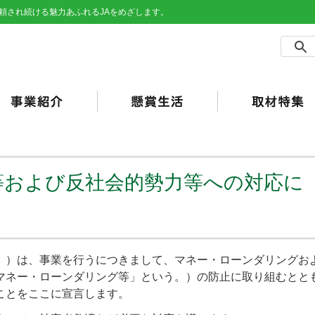
頼され続ける魅力あふれるJAをめざします。
農事業
売事業
買事業
の他事業
用事業
済事業（JA共済）
らしの活動
合ポイント
加工・利用）
JAバンク）
等および反社会的勢力等への対応に
）は、事業を行うにつきまして、マネー・ローンダリングお
マネー・ローンダリング等」という。）の防止に取り組むとと
ことをここに宣言します。