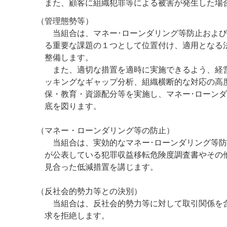
また、顧客に組織犯罪等による被害が発生した場
（管理態勢等）
当組合は、マネー･ローンダリング等防止および
る重要な課題の１つとして位置付け、適用となる
整備します。
また、適切な措置を適時に実施できるよう、経営
ッキングなギャップ分析、組織横断的な対応の高
保・教育・資源配分等を実施し、マネー･ローン
底を図ります。
（マネー・ローンダリング等の防止）
当組合は、実効的なマネー･ローンダリング等防
が公表している犯罪収益移転危険度調査書やその
見合った低減措置を講じます。
（反社会的勢力等との決別）
当組合は、反社会的勢力等に対して取引関係を含
求を拒絶します。