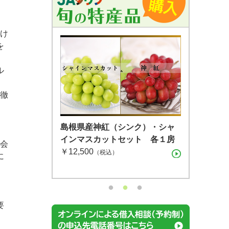
け
を
ル
知徹
島根県産 シャインマスカット １
島根県産 アールスメロン2玉箱
島根県産神紅（シンク）・シャ
房（600g）（7月下旬〜8月上
インマスカットセット 各１房
（税込）
会
旬）
￥12,500
（税込）
に
（税込）
要