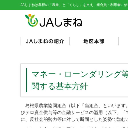
JAしまねは島根の「農業」と「くらし」を支え、組合員・利用者に信
経営理念・基本目標
役員紹介
組織図
総代会資料
JAとは/JAの仕組み
シンボルマーク
くにびき
やすぎ
雲南
隠岐
隠岐どうぜん
出雲
斐川
石見銀山
島根おおち
いわみ中央
西いわみ
営
販
購
そ
信
共
く
総
（
（
マネー・ローンダリング
関する基本方針
島根県農業協同組合（以下「当組合」といいます。
びテロ資金供与等の金融サービスの濫用（以下、「
に、反社会的勢力等に対して断固とした姿勢で臨む