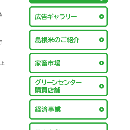
確
行
上