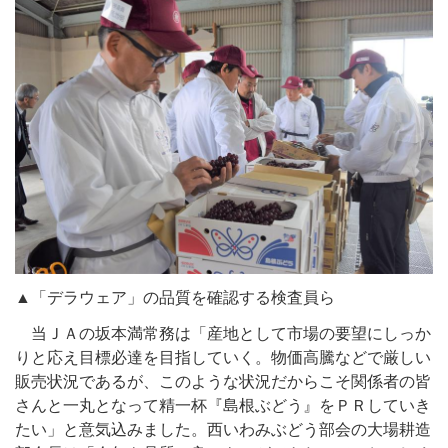
▲「デラウェア」の品質を確認する検査員ら
当ＪＡの坂本満常務は「産地として市場の要望にしっか
りと応え目標必達を目指していく。物価高騰などで厳しい
販売状況であるが、このような状況だからこそ関係者の皆
さんと一丸となって精一杯『島根ぶどう』をＰＲしていき
たい」と意気込みました。西いわみぶどう部会の大場耕造