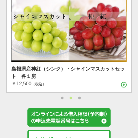
島根県産 シャインマスカット １房（600g）（7月下
島根県産 アールスメロン2玉箱
島根県産神紅（シンク）・シャインマスカットセッ
旬〜8月上旬）
￥4,400
ト 各１房
（税込）
￥12,500
（税込）
（税込）