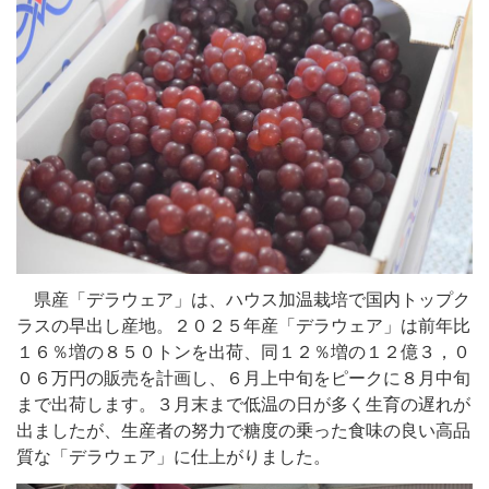
県産「デラウェア」は、ハウス加温栽培で国内トップク
ラスの早出し産地。２０２５年産「デラウェア」は前年比
１６％増の８５０トンを出荷、同１２％増の１２億３，０
０６万円の販売を計画し、６月上中旬をピークに８月中旬
まで出荷します。３月末まで低温の日が多く生育の遅れが
出ましたが、生産者の努力で糖度の乗った食味の良い高品
質な「デラウェア」に仕上がりました。