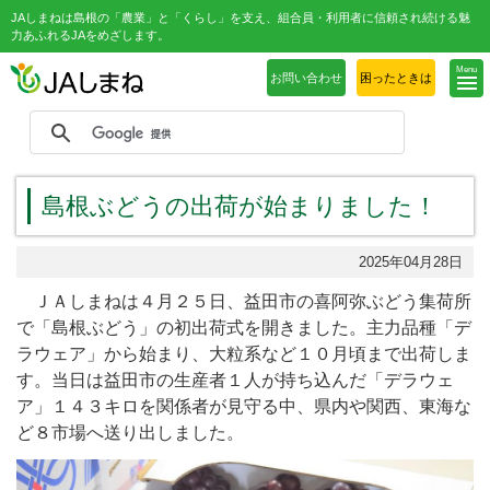
JAしまねは島根の「農業」と「くらし」を支え、組合員・利用者に信頼され続ける魅
力あふれるJAをめざします。
Menu
お問い合わせ
困ったときは
島根ぶどうの出荷が始まりました！
2025年04月28日
ＪＡしまねは４月２５日、益田市の喜阿弥ぶどう集荷所
で「島根ぶどう」の初出荷式を開きました。主力品種「デ
ラウェア」から始まり、大粒系など１０月頃まで出荷しま
す。当日は益田市の生産者１人が持ち込んだ「デラウェ
ア」１４３キロを関係者が見守る中、県内や関西、東海な
ど８市場へ送り出しました。