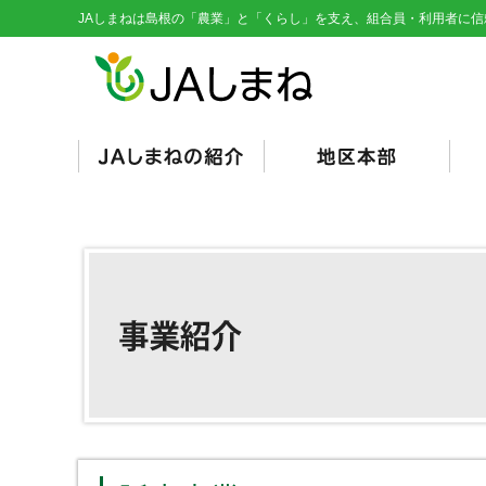
JAしまねは島根の「農業」と「くらし」を支え、組合員・利用者に信
経営理念・基本目標
役員紹介
組織図
総代会資料
JAとは/JAの仕組み
シンボルマーク
くにびき
やすぎ
雲南
隠岐
隠岐どうぜん
出雲
斐川
石見銀山
島根おおち
いわみ中央
西いわみ
営
販
購
そ
信
共
く
総
（
（