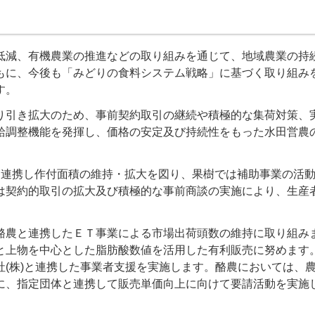
減、有機農業の推進などの取り組みを通じて、地域農業の持
もに、今後も「みどりの食料システム戦略」に基づく取り組み
す。
引き拡大のため、事前契約取引の継続や積極的な集荷対策、
給調整機能を発揮し、価格の安定及び持続性をもった水田営農
連携し作付面積の維持・拡大を図り、果樹では補助事業の活
は契約的取引の拡大及び積極的な事前商談の実施により、生産
農と連携したＥＴ事業による市場出荷頭数の維持に取り組み
と上物を中心とした脂肪酸数値を活用した有利販売に努めます
(株)と連携した事業者支援を実施します。酪農においては、
に、指定団体と連携して販売単価向上に向けて要請活動を実施