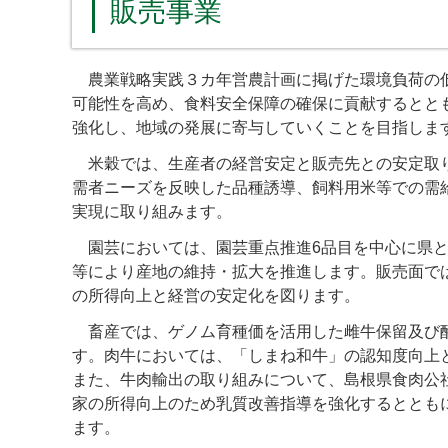
販売事業
農業戦略実践３カ年営農計画に掲げた環境負荷の低
可能性を高め、食料安全保障の確保に貢献するとと
強化し、地域の発展に寄与していくことを目指しま
米穀では、生産者の経営安定と販売先との安定取り
需者ニーズを反映した品種誘導、飼料用米等での需
実現に取り組みます。
園芸においては、園芸重点推進6品目を中心に県と
等により産地の維持・拡大を推進します。販売面で
の所得向上と経営の安定化を図ります。
畜産では、ゲノム育種価を活用した雌牛保留及び酪
す。肉牛においては、「しまね和牛」の認知度向上
また、牛肉輸出の取り組みについて、島根県食肉公社
家の所得向上のため乳質改善指導を強化するととも
ます。