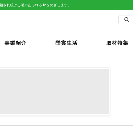
頼され続ける魅力あふれるJAをめざします。
農事業
売事業
買事業
の他事業
用事業
済事業（JA共済）
らしの活動
合ポイント
加工・利用）
JAバンク）