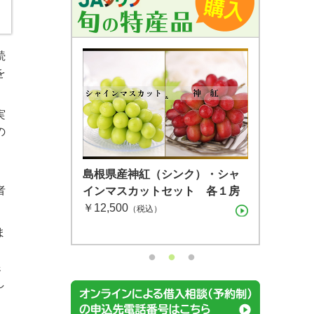
続
を
実
の
動
島根県産 シャインマスカット １
島根県産 アールスメロン2玉箱
島根県産神紅（シンク）・シャ
者
房（600g）（7月下旬〜8月上
インマスカットセット 各１房
（税込）
旬）
￥12,500
（税込）
（税込）
ま
。
農
し