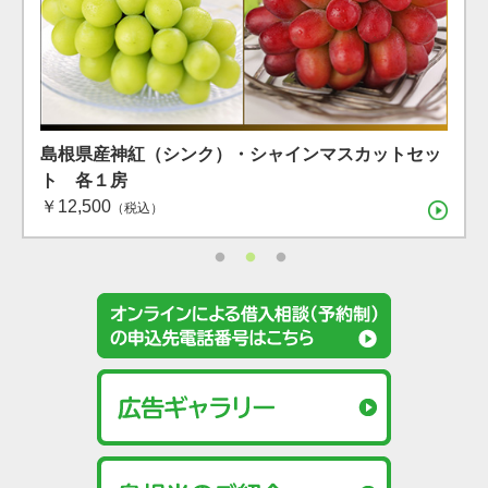
島根県産 シャインマスカット １房（600g）（7月下
島根県産 アールスメロン2玉箱
島根県産神紅（シンク）・シャインマスカットセッ
旬〜8月上旬）
ト 各１房
（税込）
￥12,500
（税込）
（税込）