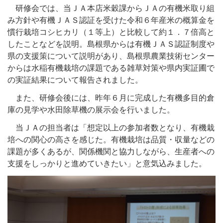
研修会では、当ＪＡ本店米穀課からＪＡの有機米取り組
み方針や有機ＪＡＳ認証を受けた令和６年産米の概算金を
慣行栽培コシヒカリ（１等上）と比較して約１．７倍高と
したことなどを説明。島根県からは有機ＪＡＳ認証制度や
県の支援策について説明があり、島根県農業技術センター
からは水稲有機栽培の課題である雑草対策や県内実証圃で
の実証結果について報告されました。
また、研修会後には、昨年６月に完成した有機多目的倉
庫の見学や水田除草機の展示会を行いました。
当ＪＡの担当者は「想定以上の参加者数となり、有機栽
培への関心の高さを感じた。有機栽培は品質・収量などの
課題が多くあるが、関係機関と協力しながら、生産者への
支援をしっかりと進めていきたい」と意気込みました。