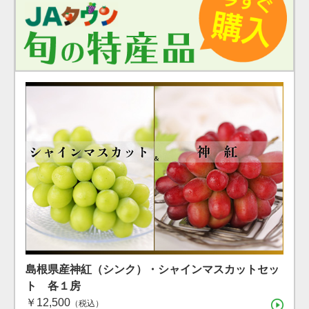
島根県産 シャインマスカット １房（600g）（7月下
島根県産 アールスメロン2玉箱
島根県産神紅（シンク）・シャインマスカットセッ
旬〜8月上旬）
ト 各１房
（税込）
￥12,500
（税込）
（税込）