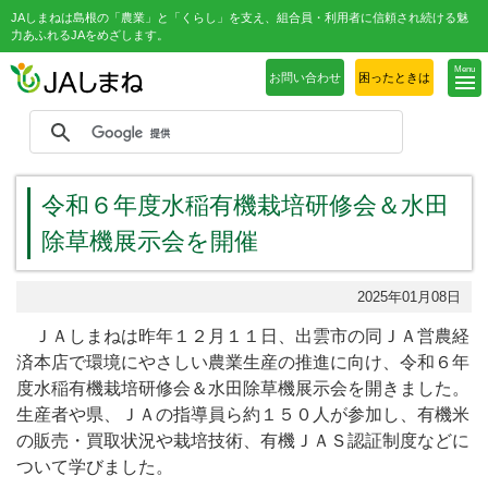
JAしまねは島根の「農業」と「くらし」を支え、組合員・利用者に信頼され続ける魅
力あふれるJAをめざします。
Menu
お問い合わせ
困ったときは
令和６年度水稲有機栽培研修会＆水田
除草機展示会を開催
2025年01月08日
ＪＡしまねは昨年１２月１１日、出雲市の同ＪＡ営農経
済本店で環境にやさしい農業生産の推進に向け、令和６年
度水稲有機栽培研修会＆水田除草機展示会を開きました。
生産者や県、ＪＡの指導員ら約１５０人が参加し、有機米
の販売・買取状況や栽培技術、有機ＪＡＳ認証制度などに
ついて学びました。