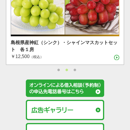
島根県産 シャインマスカット １房（600g）（7月下
島根県産 アールスメロン2玉箱
島根県産神紅（シンク）・シャインマスカットセッ
旬〜8月上旬）
ト 各１房
（税込）
￥12,500
（税込）
（税込）