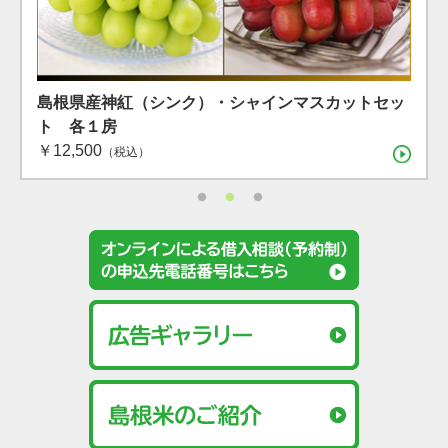
島根県産 シャインマスカット １房（600g）（7月下
島根県産 アールスメロン2玉箱
島根県産神紅（シンク）・シャインマスカットセッ
旬〜8月上旬）
ト 各１房
（税込）
￥12,500
（税込）
（税込）