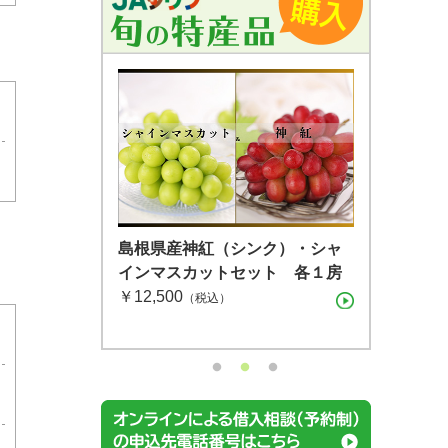
島根県産 シャインマスカット １
島根県産 アールスメロン2玉箱
島根県産神紅（シンク）・シャ
房（600g）（7月下旬〜8月上
インマスカットセット 各１房
（税込）
旬）
￥12,500
（税込）
（税込）