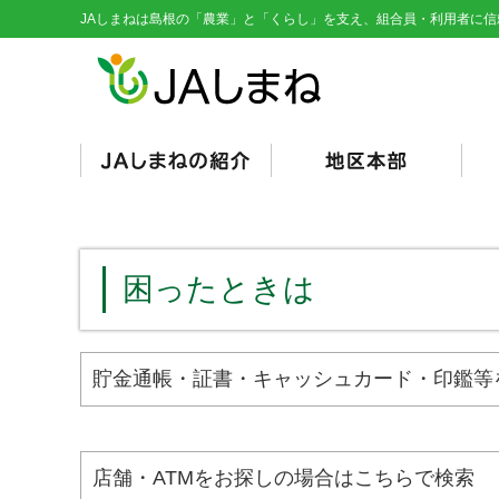
JAしまねは島根の「農業」と「くらし」を支え、組合員・利用者に信
経営理念・基本目標
役員紹介
組織図
総代会資料
JAとは/JAの仕組み
シンボルマーク
くにびき
やすぎ
雲南
隠岐
隠岐どうぜん
出雲
斐川
石見銀山
島根おおち
いわみ中央
西いわみ
営
販
購
そ
信
共
く
総
（
（
困ったときは
貯金通帳・証書・キャッシュカード・印鑑等
店舗・ATMをお探しの場合はこちらで検索