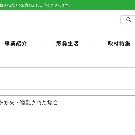
頼され続ける魅力あふれるJAをめざします。
農事業
売事業
買事業
の他事業
用事業
済事業（JA共済）
らしの活動
合ポイント
加工・利用）
JAバンク）
を紛失・盗難された場合