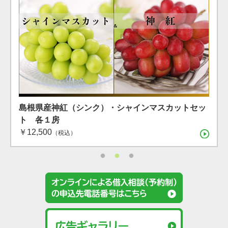
島根県産 シャインマスカット １房（600g）（7月下
島根県産 アールスメロン2玉箱
島根県産神紅（シンク）・シャインマスカットセッ
旬〜8月上旬）
ト 各１房
（税込）
￥12,500
（税込）
（税込）