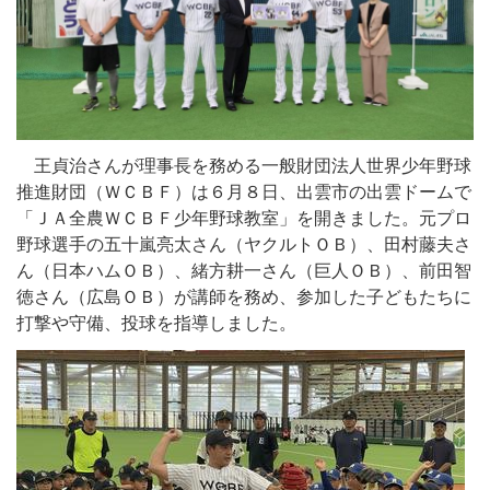
王貞治さんが理事長を務める一般財団法人世界少年野球
推進財団（ＷＣＢＦ）は６月８日、出雲市の出雲ドームで
「ＪＡ全農ＷＣＢＦ少年野球教室」を開きました。元プロ
野球選手の五十嵐亮太さん（ヤクルトＯＢ）、田村藤夫さ
ん（日本ハムＯＢ）、緒方耕一さん（巨人ＯＢ）、前田智
徳さん（広島ＯＢ）が講師を務め、参加した子どもたちに
打撃や守備、投球を指導しました。