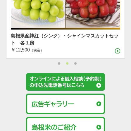
島根県産 シャインマスカット １房（600g）（7月下
島根県産 アールスメロン2玉箱
島根県産神紅（シンク）・シャインマスカットセッ
旬〜8月上旬）
ト 各１房
（税込）
￥12,500
（税込）
（税込）