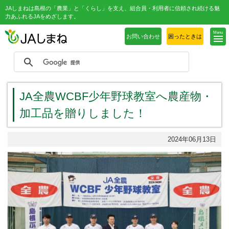
JAしまねは島根の「農業」と「くらし」を支え、組合員・利用者に信頼され続ける魅
力あふれるJAをめざします。
Menu
お問い合わせ
困ったときは
JA全農WCBF少年野球教室へ農産物・
加工品を贈りしました！
2024年06月13日