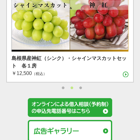
島根県産 シャインマスカット １房（600g）（7月下
島根県産 アールスメロン2玉箱
島根県産神紅（シンク）・シャインマスカットセッ
旬〜8月上旬）
ト 各１房
（税込）
￥12,500
（税込）
（税込）