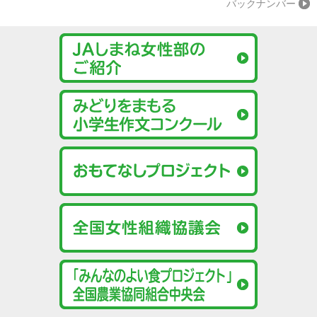
バックナンバー