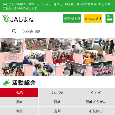
JAしまねは島根の「農業」と「くらし」を支え、組合員・利用者に信頼され続ける魅
力あふれるJAをめざします。
Menu
お問い合わせ
困ったときは
NEW
くにびき
やすぎ
雲南
隠岐
隠岐どうぜん
出雲
斐川
石見銀山