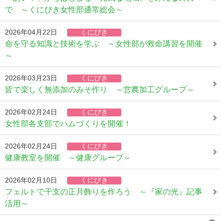
で ～くにびき女性部通常総会～
2026年04月22日
くにびき
命を守る知識と技術を学ぶ ～女性部が救命講習を開催
～
2026年03月23日
くにびき
皆で楽しく無添加のみそ作り ～営農加工グループ～
2026年02月24日
くにびき
女性部各支部でハムづくりを開催！
2026年02月24日
くにびき
健康教室を開催 ～健康グループ～
2026年02月10日
くにびき
フェルトで干支の正月飾りを作ろう ～『家の光』記事
活用～