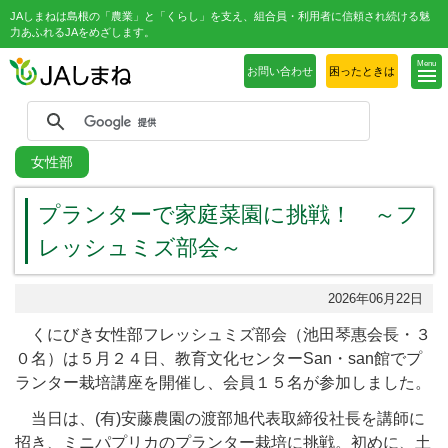
JAしまねは島根の「農業」と「くらし」を支え、組合員・利用者に信頼され続ける魅
力あふれるJAをめざします。
Menu
お問い合わせ
困ったときは
女性部
プランターで家庭菜園に挑戦！ ～フ
レッシュミズ部会～
2026年06月22日
くにびき女性部フレッシュミズ部会（池田琴惠会長・３
０名）は５月２４日、教育文化センターSan・san館でプ
ランター栽培講座を開催し、会員１５名が参加しました。
当日は、(有)安藤農園の渡部旭代表取締役社長を講師に
招き、ミニパプリカのプランター栽培に挑戦。初めに、土