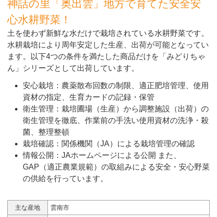
神話の里「奥出雲」地方で育てた安全安
心水耕野菜！
土を使わず新鮮な水だけで栽培されている水耕野菜です。
水耕栽培により周年安定した生産、出荷が可能となってい
ます。以下4つの条件を満たした商品だけを「みどりちゃ
ん」シリーズとして出荷しています。
安心栽培：農薬散布回数の制限、適正肥培管理、使用
資材の指定、生育カードの記録・保管
衛生管理：栽培圃場（生産）から調整施設（出荷）の
衛生管理を徹底、作業前の手洗い使用資材の洗浄・殺
菌、整理整頓
栽培確認：関係機関（JA）による栽培管理の確認
情報公開：JAホームページによる公開 また、
GAP（適正農業規範）の取組みによる安全・安心野菜
の供給を行っています。
主な産地
雲南市