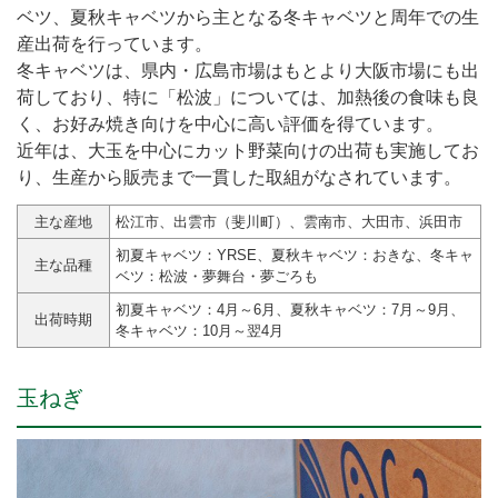
ベツ、夏秋キャベツから主となる冬キャベツと周年での生
産出荷を行っています。
冬キャベツは、県内・広島市場はもとより大阪市場にも出
荷しており、特に「松波」については、加熱後の食味も良
く、お好み焼き向けを中心に高い評価を得ています。
近年は、大玉を中心にカット野菜向けの出荷も実施してお
り、生産から販売まで一貫した取組がなされています。
主な産地
松江市、出雲市（斐川町）、雲南市、大田市、浜田市
初夏キャベツ：YRSE、夏秋キャベツ：おきな、冬キャ
主な品種
ベツ：松波・夢舞台・夢ごろも
初夏キャベツ：4月～6月、夏秋キャベツ：7月～9月、
出荷時期
冬キャベツ：10月～翌4月
玉ねぎ