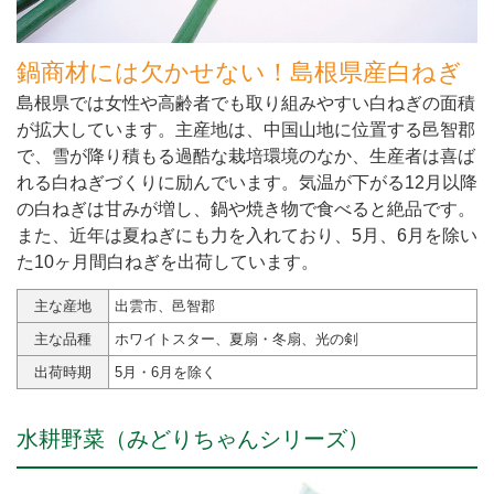
鍋商材には欠かせない！島根県産白ねぎ
島根県では女性や高齢者でも取り組みやすい白ねぎの面積
が拡大しています。主産地は、中国山地に位置する邑智郡
で、雪が降り積もる過酷な栽培環境のなか、生産者は喜ば
れる白ねぎづくりに励んでいます。気温が下がる12月以降
の白ねぎは甘みが増し、鍋や焼き物で食べると絶品です。
また、近年は夏ねぎにも力を入れており、5月、6月を除い
た10ヶ月間白ねぎを出荷しています。
主な産地
出雲市、邑智郡
主な品種
ホワイトスター、夏扇・冬扇、光の剣
出荷時期
5月・6月を除く
水耕野菜（みどりちゃんシリーズ）