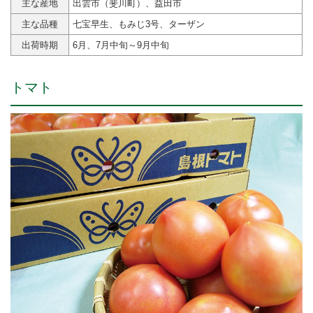
主な産地
出雲市（斐川町）、益田市
主な品種
七宝早生、もみじ3号、ターザン
出荷時期
6月、7月中旬～9月中旬
トマト