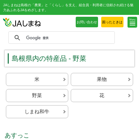
JAしまねは島根の「農業」と「くらし」を支え、組合員・利用者に信頼され続ける魅
力あふれるJAをめざします。
Menu
お問い合わせ
困ったときは
島根県内の特産品 - 野菜
米
果物
野菜
花
しまね和牛
あすっこ