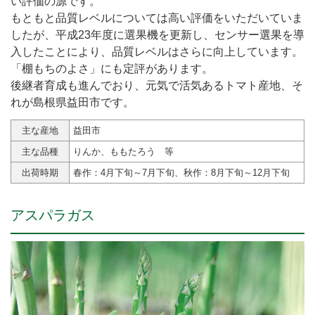
い評価の源です。
もともと品質レベルについては高い評価をいただいていま
したが、平成23年度に選果機を更新し、センサー選果を導
入したことにより、品質レベルはさらに向上しています。
「棚もちのよさ」にも定評があります。
後継者育成も進んでおり、元気で活気あるトマト産地、そ
れが島根県益田市です。
主な産地
益田市
主な品種
りんか、ももたろう 等
出荷時期
春作：4月下旬～7月下旬、秋作：8月下旬～12月下旬
アスパラガス