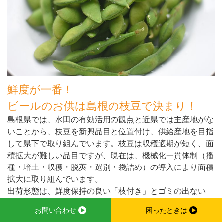
鮮度が一番！
ビールのお供は島根の枝豆で決まり！
島根県では、水田の有効活用の観点と近県では主産地がな
いことから、枝豆を新興品目と位置付け、供給産地を目指
して県下で取り組んでいます。枝豆は収穫適期が短く、面
積拡大が難しい品目ですが、現在は、機械化一貫体制（播
種・培土・収穫・脱莢・選別・袋詰め）の導入により面積
拡大に取り組んでいます。
出荷形態は、鮮度保持の良い「枝付き」とゴミの出ない
「莢のみ」となっており、需要の多い7～8月中心の出荷を
お問い合わせ
困ったときは
行っています。