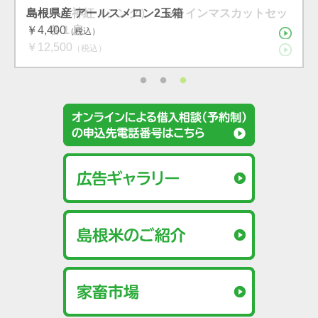
島根県産 シャインマスカット １房（600g）（7月下
島根県産 アールスメロン2玉箱
島根県産神紅（シンク）・シャインマスカットセッ
旬〜8月上旬）
￥4,400
ト 各１房
（税込）
（税込）
（税込）