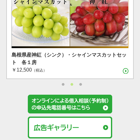
島根県産 シャインマスカット １房（600g）（7月下
島根県産 アールスメロン2玉箱
島根県産神紅（シンク）・シャインマスカットセッ
旬〜8月上旬）
ト 各１房
（税込）
￥12,500
（税込）
（税込）