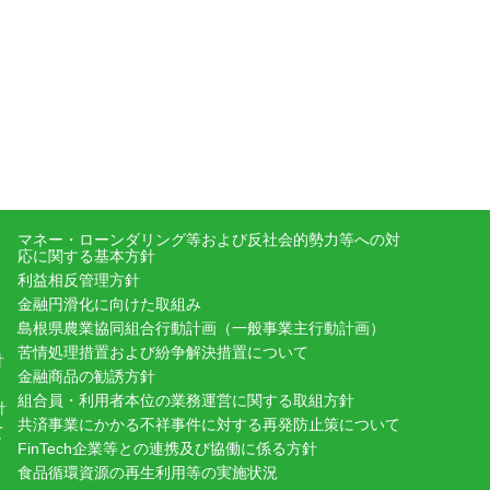
マネー・ローンダリング等および反社会的勢力等への対
応に関する基本方針
利益相反管理方針
金融円滑化に向けた取組み
島根県農業協同組合行動計画（一般事業主行動計画）
苦情処理措置および紛争解決措置について
針
金融商品の勧誘方針
組合員・利用者本位の業務運営に関する取組方針
針
共済事業にかかる不祥事件に対する再発防止策について
て
FinTech企業等との連携及び協働に係る方針
食品循環資源の再生利用等の実施状況