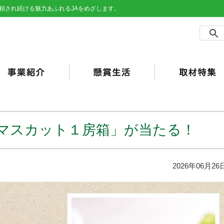
頼され続ける魅力あふれるJAをめざします。
農事業
売事業
買事業
の他事業
用事業
済事業（JA共済）
らしの活動
合ポイント
加工・利用）
JAバンク）
マスカット１房箱」が当たる！
2026年06月26