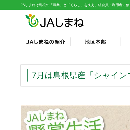
JAしまねは島根の「農業」と「くらし」を支え、組合員・利用者に信
経営理念・基本目標
役員紹介
組織図
総代会資料
JAとは/JAの仕組み
シンボルマーク
くにびき
やすぎ
雲南
隠岐
隠岐どうぜん
出雲
斐川
石見銀山
島根おおち
いわみ中央
西いわみ
営
販
購
そ
信
共
く
総
（
（
7月は島根県産「シャイン