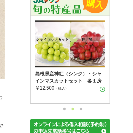
島根県産 シャインマスカット １
島根県産 アールスメロン2玉箱
島根県産神紅（シンク）・シャ
房（600g）（7月下旬〜8月上
￥4,400
インマスカットセット 各１房
（税込）
。
旬）
￥12,500
（税込）
（税込）
の
で