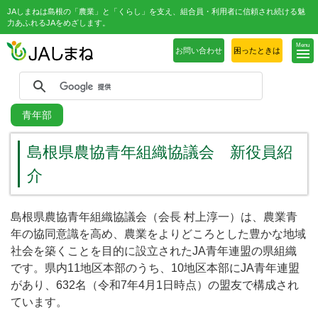
JAしまねは島根の「農業」と「くらし」を支え、組合員・利用者に信頼され続ける魅
力あふれるJAをめざします。
Menu
お問い合わせ
困ったときは
青年部
島根県農協青年組織協議会 新役員紹
介
島根県農協青年組織協議会（会長 村上淳一）は、農業青
年の協同意識を高め、農業をよりどころとした豊かな地域
社会を築くことを目的に設立されたJA青年連盟の県組織
です。県内11地区本部のうち、10地区本部にJA青年連盟
があり、632名（令和7年4月1日時点）の盟友で構成され
ています。