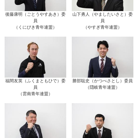
後藤康明（ごとうやすあき）委
山下勇人（やましたいさと）委
員
員
（くにびき青年連盟）
（やすぎ青年連盟）
福間友英（ふくまともひで）委
勝部聡史（かつべさとし）委員
員
（隠岐青年連盟）
（雲南青年連盟）