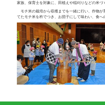
家族、保育士を対象に、田植えや稲刈りなどの米づ
モチ米の栽培から収穫までを一緒に行い、作物が育
てたモチ米を杵でつき、お団子にして味わい、食へ