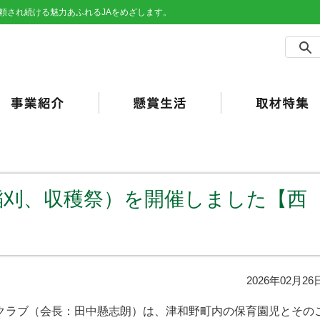
頼され続ける魅力あふれるJAをめざします。
農事業
売事業
買事業
の他事業
用事業
済事業（JA共済）
らしの活動
合ポイント
加工・利用）
JAバンク）
稲刈、収穫祭）を開催しました【西
2026年02月26
ラブ（会長：田中懸志朗）は、津和野町内の保育園児とその