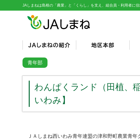
JAしまねは島根の「農業」と「くらし」を支え、組合員・利用者に信
経営理念・基本目標
役員紹介
組織図
総代会資料
JAとは/JAの仕組み
シンボルマーク
くにびき
やすぎ
雲南
隠岐
隠岐どうぜん
出雲
斐川
石見銀山
島根おおち
いわみ中央
西いわみ
営
販
購
そ
信
共
く
総
青年部
（
（
わんぱくランド（田植、
いわみ】
ＪＡしまね西いわみ青年連盟の津和野町農業青年ク