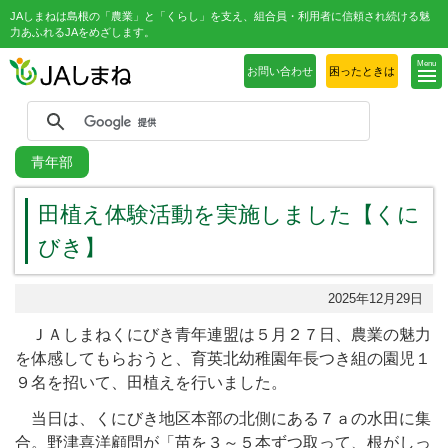
JAしまねは島根の「農業」と「くらし」を支え、組合員・利用者に信頼され続ける魅
力あふれるJAをめざします。
Menu
お問い合わせ
困ったときは
青年部
田植え体験活動を実施しました【くに
びき】
2025年12月29日
ＪＡしまねくにびき青年連盟は５月２７日、農業の魅力
を体感してもらおうと、育英北幼稚園年長つき組の園児１
９名を招いて、田植えを行いました。
当日は、くにびき地区本部の北側にある７ａの水田に集
合。野津喜洋顧問が「苗を３～５本ずつ取って、根がしっ