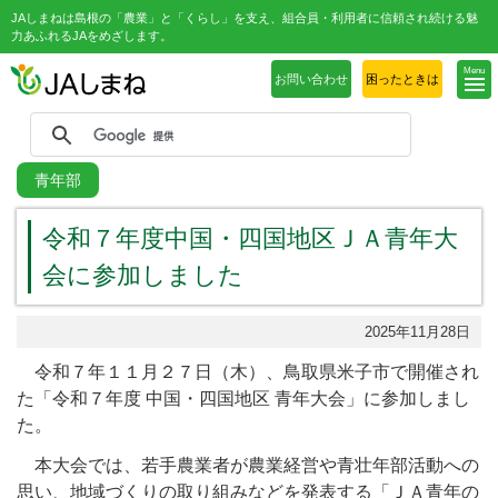
JAしまねは島根の「農業」と「くらし」を支え、組合員・利用者に信頼され続ける魅
力あふれるJAをめざします。
Menu
お問い合わせ
困ったときは
青年部
令和７年度中国・四国地区ＪＡ青年大
会に参加しました
2025年11月28日
令和７年１１月２７日（木）、鳥取県米子市で開催され
た「令和７年度 中国・四国地区 青年大会」に参加しまし
た。
本大会では、若手農業者が農業経営や青壮年部活動への
思い、地域づくりの取り組みなどを発表する「ＪＡ青年の