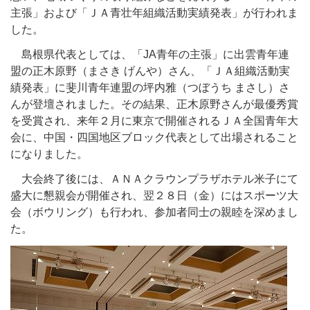
主張」および「ＪＡ青壮年組織活動実績発表」が行われま
した。
島根県代表としては、「
JA
青年の主張」に出雲青年連
盟の正木原野（まさき げんや）さん、「ＪＡ組織活動実
績発表」に斐川青年連盟の坪内雅（つぼうち まさし）さ
んが登壇されました。その結果、正木原野さんが最優秀賞
を受賞され、来年２月に東京で開催されるＪＡ全国青年大
会に、中国・四国地区ブロック代表として出場されること
になりました。
大会終了後には、ＡＮＡクラウンプラザホテル米子にて
盛大に懇親会が開催され、翌２８日（金）にはスポーツ大
会（ボウリング）も行われ、参加者同士の親睦を深めまし
た。