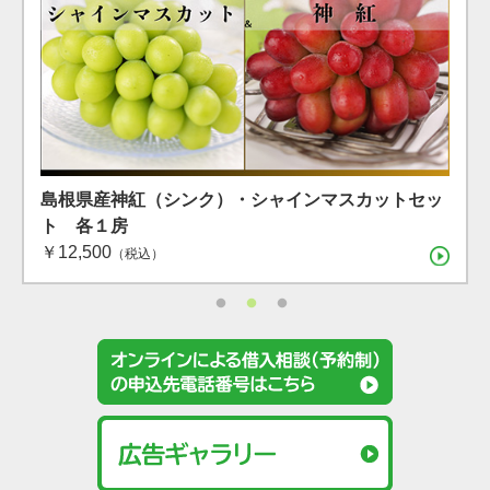
島根県産 シャインマスカット １房（600g）（7月下
島根県産 アールスメロン2玉箱
島根県産神紅（シンク）・シャインマスカットセッ
旬〜8月上旬）
￥4,400
ト 各１房
（税込）
￥12,500
（税込）
（税込）