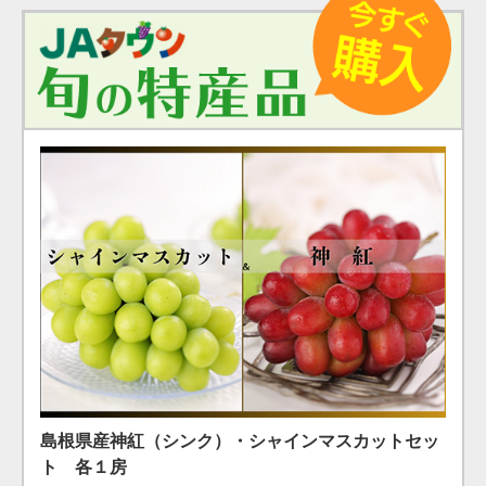
島根県産 シャインマスカット １房（600g）（7月下
島根県産 アールスメロン2玉箱
島根県産神紅（シンク）・シャインマスカットセッ
旬〜8月上旬）
ト 各１房
（税込）