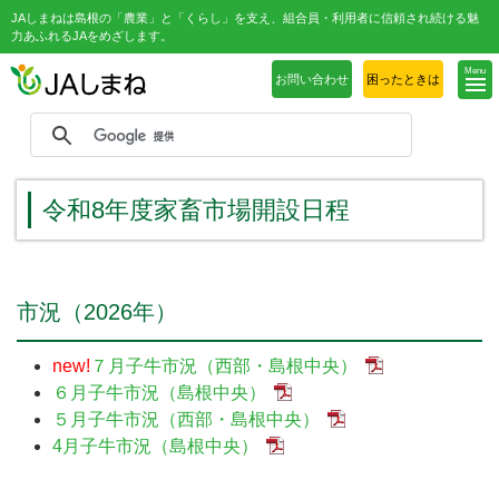
JAしまねは島根の「農業」と「くらし」を支え、組合員・利用者に信頼され続ける魅
力あふれるJAをめざします。
Menu
お問い合わせ
困ったときは
令和8年度家畜市場開設日程
市況（2026年）
new!
７月子牛市況（西部・島根中央）
６月子牛市況（島根中央）
５月子牛市況
（西部・島根中央）
4月子牛市況（島根中央）