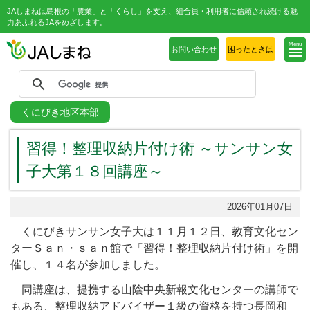
JAしまねは島根の「農業」と「くらし」を支え、組合員・利用者に信頼され続ける魅
力あふれるJAをめざします。
Menu
お問い合わせ
困ったときは
くにびき地区本部
習得！整理収納片付け術 ～サンサン女
子大第１８回講座～
2026年01月07日
くにびきサンサン女子大は１１月１２日、教育文化セン
ターＳａｎ・ｓａｎ館で「習得！整理収納片付け術」を開
催し、１４名が参加しました。
同講座は、提携する山陰中央新報文化センターの講師で
もある、整理収納アドバイザー１級の資格を持つ
長岡和