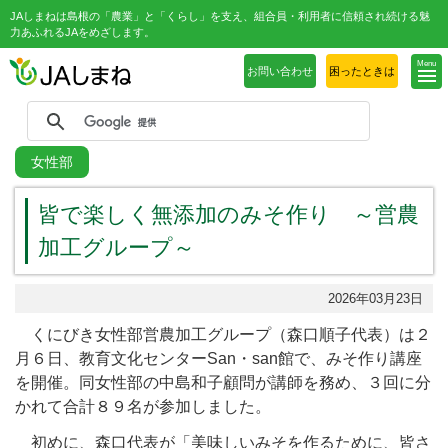
JAしまねは島根の「農業」と「くらし」を支え、組合員・利用者に信頼され続ける魅
力あふれるJAをめざします。
Menu
お問い合わせ
困ったときは
女性部
皆で楽しく無添加のみそ作り ～営農
加工グループ～
2026年03月23日
くにびき女性部営農加工グループ（森口順子代表）は２
月６日、教育文化センターSan・san館で、みそ作り講座
を開催。同女性部の中島和子顧問が講師を務め、３回に分
かれて合計８９名が参加しました。
初めに、森口代表が「美味しいみそを作るために、皆さ