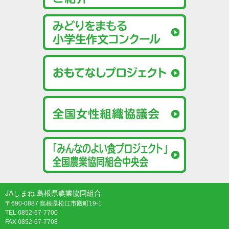
JAしまね 島根県農業協同組合
〒690-0887 島根県松江市殿町19-1
TEL 0852-67-7700
FAX 0852-67-7708