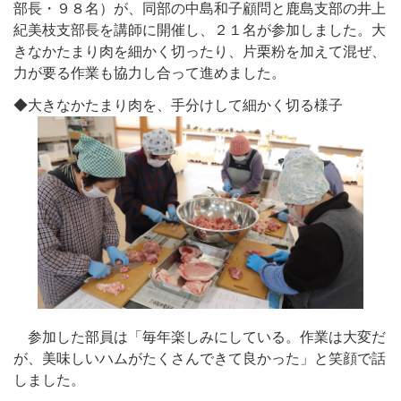
部長・９８名）が、同部の中島和子顧問と鹿島支部の井上
紀美枝支部長を講師に開催し、２１名が参加しました。大
きなかたまり肉を細かく切ったり、片栗粉を加えて混ぜ、
力が要る作業も協力し合って進めました。
◆大きなかたまり肉を、手分けして細かく切る様子
参加した部員は「毎年楽しみにしている。作業は大変だ
が、美味しいハムがたくさんできて良かった」と笑顔で話
しました。