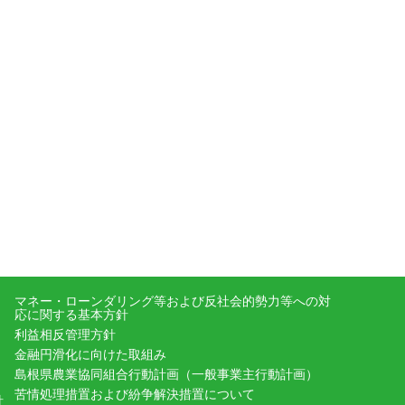
マネー・ローンダリング等および反社会的勢力等への対
応に関する基本方針
利益相反管理方針
金融円滑化に向けた取組み
島根県農業協同組合行動計画（一般事業主行動計画）
苦情処理措置および紛争解決措置について
針