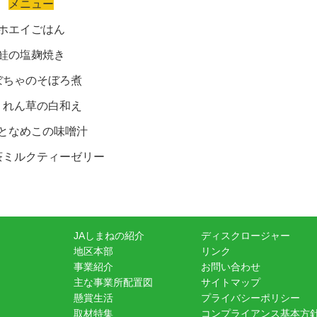
メニュー
ホエイごはん
鮭の塩麹焼き
ぼちゃのそぼろ煮
うれん草の白和え
となめこの味噌汁
茶ミルクティーゼリー
JAしまねの紹介
ディスクロージャー
地区本部
リンク
事業紹介
お問い合わせ
主な事業所配置図
サイトマップ
懸賞生活
プライバシーポリシー
取材特集
コンプライアンス基本方