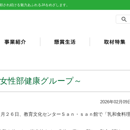
頼され続ける魅力あふれるJAをめざします。
農事業
売事業
買事業
の他事業
用事業
済事業（JA共済）
らしの活動
合ポイント
加工・利用）
JAバンク）
～女性部健康グループ～
2026年02月09
１月２６日、教育文化センターＳａｎ・ｓａｎ館で「乳和食料