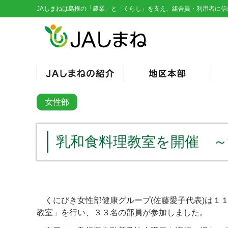
JAしまねは島根の「農業」と「くらし」を支え、組合員・利用者に信
経営理念・基本目標
役員紹介
組織図
総代会資料
JAとは/JAの仕組み
シンボルマーク
くにびき
やすぎ
雲南
隠岐
隠岐どうぜん
出雲
斐川
石見銀山
島根おおち
いわみ中央
西いわみ
営
販
購
そ
信
共
く
総
女性部
（
（
乳和食料理教室を開催 
くにびき女性部健康グループ
(
佐藤愛子代表
)
は１
教室」を行い、３３名の部員が参加しました。