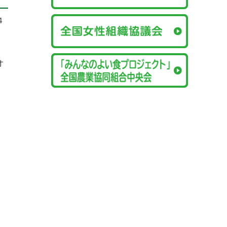
４
、
オ