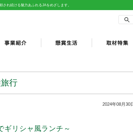
頼され続ける魅力あふれるJAをめざします。
農事業
売事業
買事業
の他事業
用事業
済事業（JA共済）
らしの活動
合ポイント
加工・利用）
JAバンク）
睦旅行
2024年08月30
でギリシャ風ランチ～