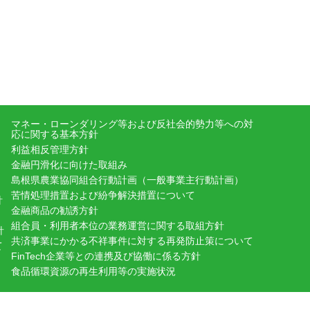
マネー・ローンダリング等および反社会的勢力等への対
応に関する基本方針
利益相反管理方針
金融円滑化に向けた取組み
島根県農業協同組合行動計画（一般事業主行動計画）
苦情処理措置および紛争解決措置について
針
金融商品の勧誘方針
組合員・利用者本位の業務運営に関する取組方針
針
共済事業にかかる不祥事件に対する再発防止策について
て
FinTech企業等との連携及び協働に係る方針
食品循環資源の再生利用等の実施状況