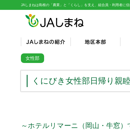
JAしまねは島根の「農業」と「くらし」を支え、組合員・利用者に信
経営理念・基本目標
役員紹介
組織図
総代会資料
JAとは/JAの仕組み
シンボルマーク
くにびき
やすぎ
雲南
隠岐
隠岐どうぜん
出雲
斐川
石見銀山
島根おおち
いわみ中央
西いわみ
営
販
購
そ
信
共
く
総
女性部
（
（
くにびき女性部日帰り親
～ホテルリマーニ（岡山・牛窓）