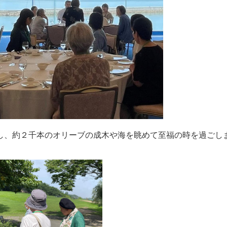
し、約２千本のオリーブの成木や海を眺めて至福の時を過ごし