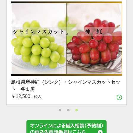
島根県産 シャインマスカット １房（600g）（7月下
島根県産 アールスメロン2玉箱
島根県産神紅（シンク）・シャインマスカットセッ
旬〜8月上旬）
￥4,400
ト 各１房
（税込）
（税込）
（税込）