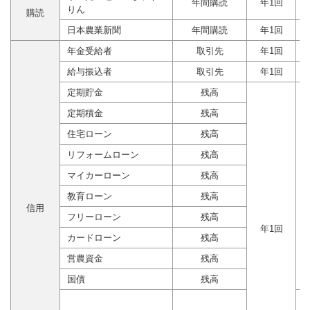
年間購読
年1回
りん
購読
日本農業新聞
年間購読
年1回
年金受給者
取引先
年1回
給与振込者
取引先
年1回
定期貯金
残高
定期積金
残高
住宅ローン
残高
リフォームローン
残高
マイカーローン
残高
教育ローン
残高
信用
フリーローン
残高
年1回
カードローン
残高
営農資金
残高
国債
残高