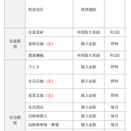
投資信託
取得価額
生産資材
年間取引実績
年1回
生産購
資材店舗
（注1
購入金額
即時
買
農業機械
年間取引実績
年1回
ラピタ
購入金額
即時
生活店舗
（注1
購入金額
即時
産直店舗
（注1
購入金額
即時
生活用品
購入金額
毎月
自動車購入
購入金額
毎月
生活購
買
自動車車検・整備
購入金額
毎月