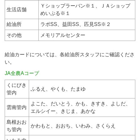
Ｙショップラーバン※１、ＪＡショップ
生活店舗
めいぷる※１
給油所
ラポSS、益田SS、匹見SS※２
その他
メモリアルセンター
給油カードについては、各給油所スタッフにご確認くださ
い。
JA全農Aコープ
くにびき
ふるえ、やくも、たまゆ
管内
よこた、だいとう、かも、きすき、よしだ、
雲南管内
エルシイー、きじま、あかな
島根おお
かわもと、おおち、いわみ、さくらえ
ち管内