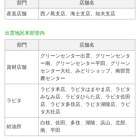
部門
店舗名
産直店舗
西ノ島支店、海士支店、知夫支店
出雲地区本部管内
部門
店舗名
グリーンセンター出雲、グリーンセンタ
ー南、グリーンセンター平田、グリーン
資材店舗
センター大社、みどりショップ、南部営
農センター
ラピタ本店、ラピタはまやま店、ラピタ
みなみ店、ラピタひらた店、ラピタ佐田
ラピタ
店、ラピタ多伎店、ラピタ湖陵店、ラピ
タ大社店
白枝、佐田、多伎、湖陵、浜山、北部、
給油所
南、平田