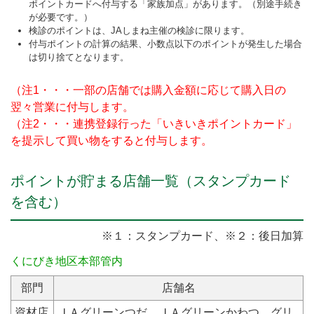
ポイントカードへ付与する「家族加点」があります。（別途手続き
が必要です。）
検診のポイントは、JAしまね主催の検診に限ります。
付与ポイントの計算の結果、小数点以下のポイントが発生した場合
は切り捨てとなります。
（注1・・・一部の店舗では購入金額に応じて購入日の
翌々営業に付与します。
（注2・・・連携登録行った「いきいきポイントカード」
を提示して買い物をすると付与します。
ポイントが貯まる店舗一覧（スタンプカード
を含む）
※１：スタンプカード、※２：後日加算
くにびき地区本部管内
部門
店舗名
資材店
ＪＡグリーンつだ、ＪＡグリーンかわつ、グリ