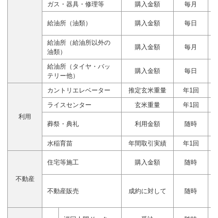
ガス・器具・修理等
購入金額
毎月
給油所（油類）
購入金額
毎日
給油所（給油所以外の
購入金額
毎月
油類）
給油所（タイヤ・バッ
購入金額
毎日
テリー他）
カントリエレベーター
推定玄米重量
年1回
ライスセンター
玄米重量
年1回
利用
葬祭・典礼
利用金額
随時
水稲育苗
年間取引実績
年1回
住宅等施工
購入金額
随時
不動産
不動産販売
成約に対して
随時