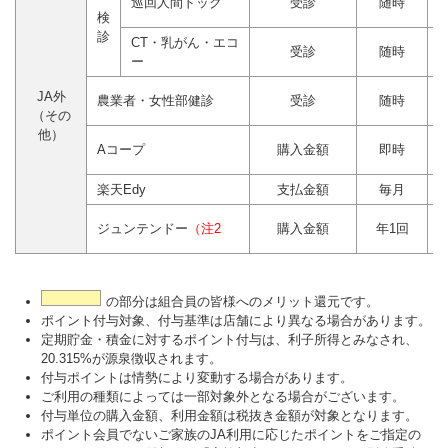
巡回人間ドック
受診
随時
検
診
CT・乳がん・エコ
受診
随時
ー
JA外
農業者・女性部健診
受診
随時
（その
他）
Aコープ
購入金額
即時
楽天Edy
支払金額
毎月
ジュンテンドー
（注2
購入金額
年1回
の部分は組合員の皆様へのメリット還元です。
ポイント付与対象、付与基準は店舗により異なる場合があります。
定期貯金・積金に対するポイント付与は、利子所得とみなされ、
20.315%が源泉徴収されます。
付与ポイントは情勢により変動する場合があります。
ご利用の種類によっては一部対象外となる場合がございます。
付与単位の購入金額、利用金額は税抜き金額が対象となります。
ポイント会員でないご家族のJA利用に応じたポイントをご指定の