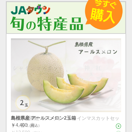
島根県産 シャインマスカット １房（600g）（7月下
島根県産 アールスメロン2玉箱
島根県産神紅（シンク）・シャインマスカットセッ
旬〜8月上旬）
￥4,400
ト 各１房
（税込）