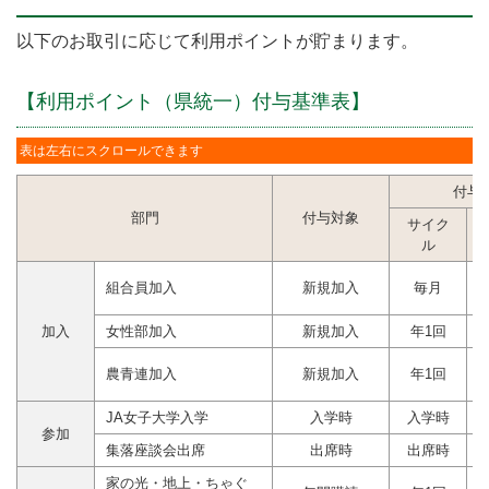
以下のお取引に応じて利用ポイントが貯まります。
【利用ポイント（県統一）付与基準表】
表は左右にスクロールできます
付与
部門
付与対象
サイク
ル
組合員加入
新規加入
毎月
加入
女性部加入
新規加入
年1回
農青連加入
新規加入
年1回
JA女子大学入学
入学時
入学時
参加
集落座談会出席
出席時
出席時
家の光・地上・ちゃぐ