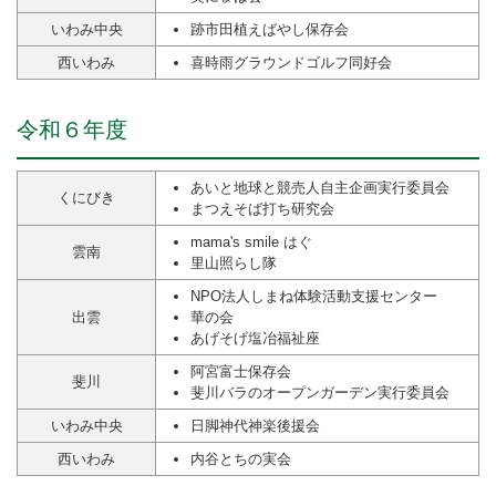
いわみ中央
跡市田植えばやし保存会
西いわみ
喜時雨グラウンドゴルフ同好会
令和６年度
あいと地球と競売人自主企画実行委員会
くにびき
まつえそば打ち研究会
mama's smile はぐ
雲南
里山照らし隊
NPO法人しまね体験活動支援センター
出雲
華の会
あげそげ塩冶福祉座
阿宮富士保存会
斐川
斐川バラのオープンガーデン実行委員会
いわみ中央
日脚神代神楽後援会
西いわみ
内谷とちの実会