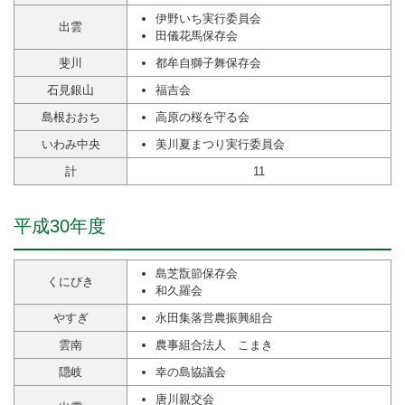
伊野いち実行委員会
出雲
田儀花馬保存会
斐川
都牟自獅子舞保存会
石見銀山
福吉会
島根おおち
高原の桜を守る会
いわみ中央
美川夏まつり実行委員会
計
11
平成30年度
島芝翫節保存会
くにびき
和久羅会
やすぎ
永田集落営農振興組合
雲南
農事組合法人 こまき
隠岐
幸の島協議会
唐川親交会