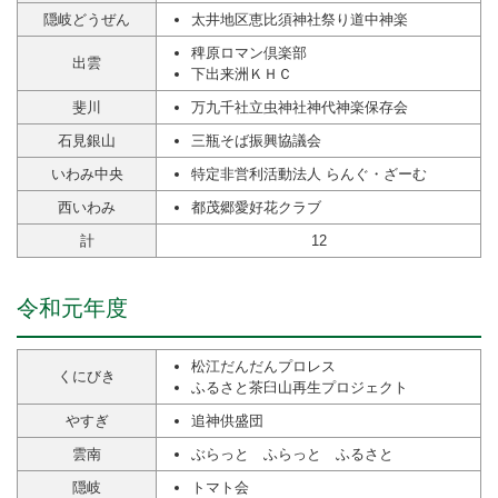
隠岐どうぜん
太井地区恵比須神社祭り道中神楽
稗原ロマン倶楽部
出雲
下出来洲ＫＨＣ
斐川
万九千社立虫神社神代神楽保存会
石見銀山
三瓶そば振興協議会
いわみ中央
特定非営利活動法人 らんぐ・ざーむ
西いわみ
都茂郷愛好花クラブ
計
12
令和元年度
松江だんだんプロレス
くにびき
ふるさと茶臼山再生プロジェクト
やすぎ
追神供盛団
雲南
ぶらっと ふらっと ふるさと
隠岐
トマト会