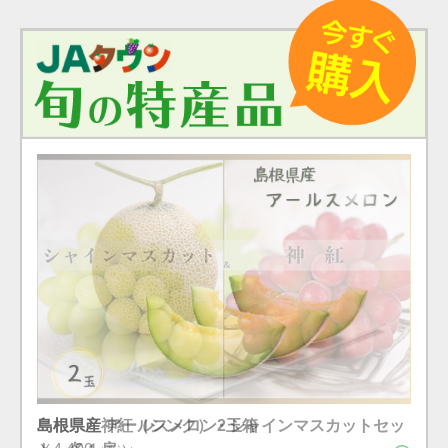
島根県産 シャインマスカット １房（600g）（7月下
島根県産 アールスメロン2玉箱
島根県産神紅（シンク）・シャインマスカットセッ