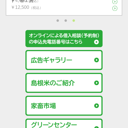
旬〜8月上旬）
￥4,400
ト 各１房
（税込）
（税込）
（税込）