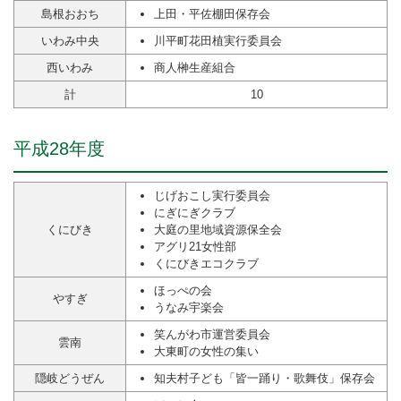
島根おおち
上田・平佐棚田保存会
いわみ中央
川平町花田植実行委員会
西いわみ
商人榊生産組合
計
10
平成28年度
じげおこし実行委員会
にぎにぎクラブ
くにびき
大庭の里地域資源保全会
アグリ21女性部
くにびきエコクラブ
ほっぺの会
やすぎ
うなみ宇楽会
笑んがわ市運営委員会
雲南
大東町の女性の集い
隠岐どうぜん
知夫村子ども「皆一踊り・歌舞伎」保存会