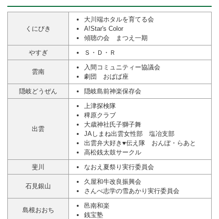
大川端ホタルを育てる会
くにびき
A!Star's Color
傾聴の会 まつえ一期
やすぎ
Ｓ・Ｄ・Ｒ
入間コミュニティー協議会
雲南
劇団 おばば座
隠岐どうぜん
隠岐島前神楽保存会
上津探検隊
稗原クラブ
大歳神社氏子獅子舞
出雲
JAしまね出雲女性部 塩冶支部
出雲弁大好き♥伝え隊 おんぼ・らあと
高松銭太鼓サークル
斐川
なおえ夏祭り実行委員会
久屋和牛改良振興会
石見銀山
さんべ志学の雪あかり実行委員会
邑南和楽
島根おおち
銭宝塾