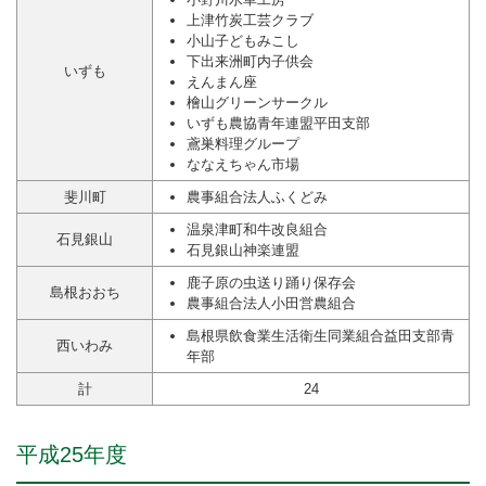
上津竹炭工芸クラブ
小山子どもみこし
下出来洲町内子供会
いずも
えんまん座
檜山グリーンサークル
いずも農協青年連盟平田支部
鳶巣料理グループ
ななえちゃん市場
斐川町
農事組合法人ふくどみ
温泉津町和牛改良組合
石見銀山
石見銀山神楽連盟
鹿子原の虫送り踊り保存会
島根おおち
農事組合法人小田営農組合
島根県飲食業生活衛生同業組合益田支部青
西いわみ
年部
計
24
平成25年度