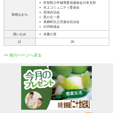
邑智郡少年補導委員連絡会川本支部
矢上コミュニティ委員会
高海自治会
島根おおち
星が丘一座
美郷町比之宮連合自治会
出羽桜成会
西いわみ
赤雁の里
計
26
<< 前のページへ戻る