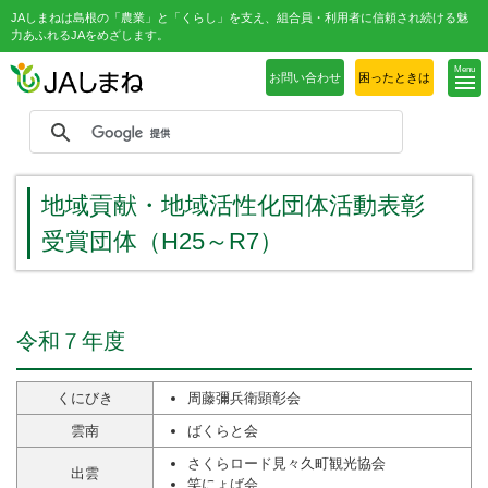
JAしまねは島根の「農業」と「くらし」を支え、組合員・利用者に信頼され続ける魅
力あふれるJAをめざします。
Menu
お問い合わせ
困ったときは
地域貢献・地域活性化団体活動表彰
受賞団体（H25～R7）
令和７年度
くにびき
周藤彌兵衛顕彰会
雲南
ばくらと会
さくらロード見々久町観光協会
出雲
笑にょば会