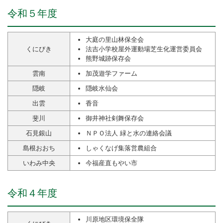
令和５年度
大庭の里山林保全会
くにびき
法吉小学校屋外運動場芝生化運営委員会
熊野城跡保存会
雲南
加茂遊学ファーム
隠岐
隠岐水仙会
出雲
香音
斐川
御井神社剣舞保存会
石見銀山
ＮＰＯ法人 緑と水の連絡会議
島根おおち
しゃくなげ集落営農組合
いわみ中央
今福産直もやい市
令和４年度
川原地区環境保全隊