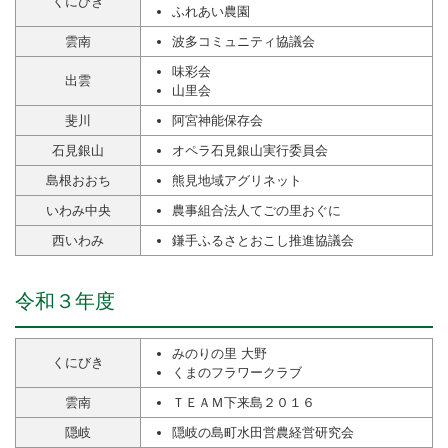
くにびき
ふれあい農園
雲南
波多コミュニティ協議会
味彩会
出雲
山里会
斐川
阿宮神能保存会
石見銀山
オペラ石見銀山実行委員会
島根おおち
熊見地域アグリネット
いわみ中央
農事組合法人てごの里おぐに
西いわみ
鎌手ふるさとおこし推進協議会
令和３年度
みのりの里 大野
くにびき
くまのフラワークラブ
雲南
ＴＥＡＭ下来島２０１６
隠岐
隠岐の島町水田営農経営研究会