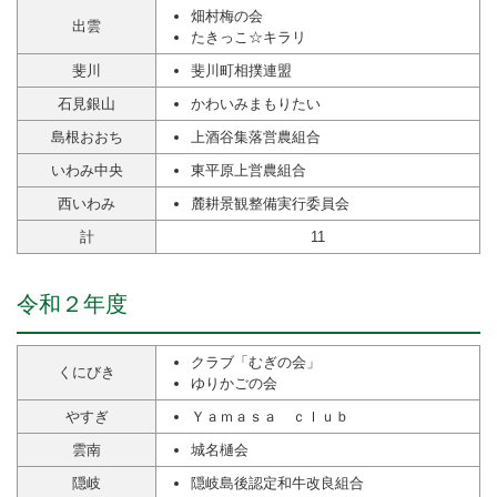
畑村梅の会
出雲
たきっこ☆キラリ
斐川
斐川町相撲連盟
石見銀山
かわいみまもりたい
島根おおち
上酒谷集落営農組合
いわみ中央
東平原上営農組合
西いわみ
麓耕景観整備実行委員会
計
11
令和２年度
クラブ「むぎの会」
くにびき
ゆりかごの会
やすぎ
Ｙａｍａｓａ ｃｌｕｂ
雲南
城名樋会
隠岐
隠岐島後認定和牛改良組合