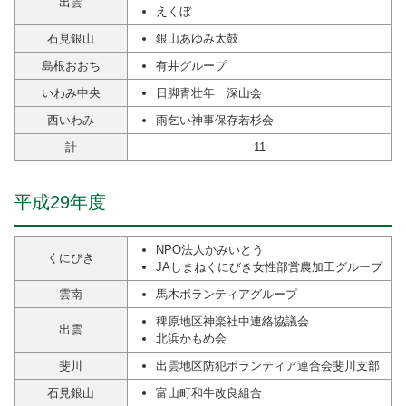
出雲
えくぼ
石見銀山
銀山あゆみ太鼓
島根おおち
有井グループ
いわみ中央
日脚青壮年 深山会
西いわみ
雨乞い神事保存若杉会
計
11
平成29年度
NPO法人かみいとう
くにびき
JAしまねくにびき女性部営農加工グループ
雲南
馬木ボランティアグループ
稗原地区神楽社中連絡協議会
出雲
北浜かもめ会
斐川
出雲地区防犯ボランティア連合会斐川支部
石見銀山
富山町和牛改良組合