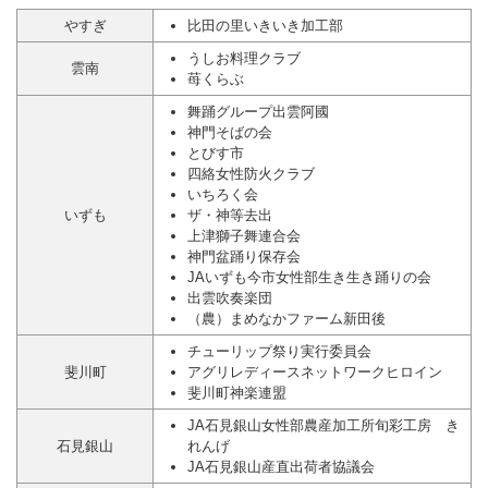
やすぎ
比田の里いきいき加工部
うしお料理クラブ
雲南
苺くらぶ
舞踊グループ出雲阿國
神門そばの会
とびす市
四絡女性防火クラブ
いちろく会
いずも
ザ・神等去出
上津獅子舞連合会
神門盆踊り保存会
JAいずも今市女性部生き生き踊りの会
出雲吹奏楽団
（農）まめなかファーム新田後
チューリップ祭り実行委員会
斐川町
アグリレディースネットワークヒロイン
斐川町神楽連盟
JA石見銀山女性部農産加工所旬彩工房 き
石見銀山
れんげ
JA石見銀山産直出荷者協議会