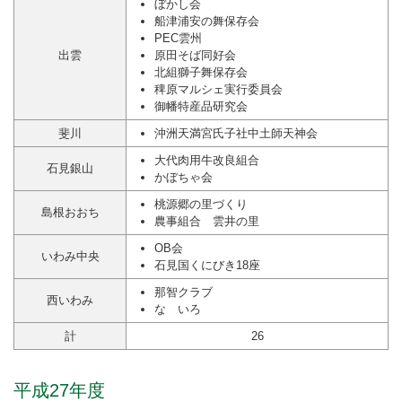
ぼかし会
船津浦安の舞保存会
PEC雲州
出雲
原田そば同好会
北組獅子舞保存会
稗原マルシェ実行委員会
御幡特産品研究会
斐川
沖洲天満宮氏子社中土師天神会
大代肉用牛改良組合
石見銀山
かぼちゃ会
桃源郷の里づくり
島根おおち
農事組合 雲井の里
OB会
いわみ中央
石見国くにびき18座
那智クラブ
西いわみ
なゝいろ
計
26
平成27年度