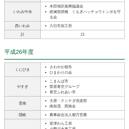
木田地区振興協議会
いわみ中央
絶滅危惧種 くもぎハッチョウトンボを守
る会
西いわみ
六日市加工所
計
21
平成26年度
さわやか朝市
くにびき
ひまわりの会
こまんば市
やすぎ
菅原青空グループ
青空ふれあい市
大原・クシナダ倶楽部
雲南
南加茂 西南会
隠岐
農事組合法人都万営農
室津わら工房
小野川水車工房