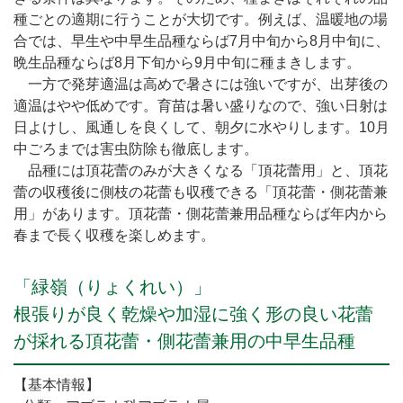
種ごとの適期に行うことが大切です。例えば、温暖地の場
合では、早生や中早生品種ならば7月中旬から8月中旬に、
晩生品種ならば8月下旬から9月中旬に種まきします。
一方で発芽適温は高めで暑さには強いですが、出芽後の
適温はやや低めです。育苗は暑い盛りなので、強い日射は
日よけし、風通しを良くして、朝夕に水やりします。10月
中ごろまでは害虫防除も徹底します。
品種には頂花蕾のみが大きくなる「頂花蕾用」と、頂花
蕾の収穫後に側枝の花蕾も収穫できる「頂花蕾・側花蕾兼
用」があります。頂花蕾・側花蕾兼用品種ならば年内から
春まで長く収穫を楽しめます。
「緑嶺（りょくれい）」
根張りが良く乾燥や加湿に強く形の良い花蕾
が採れる頂花蕾・側花蕾兼用の中早生品種
【基本情報】