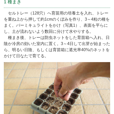
1 種まき
セルトレー（128穴）へ育苗用の培養土を入れ、トレー
を重ね上から押して約1cmのくぼみを作り、3～4粒の種を
まく。バーミキュライトをかけ（写真1）、表面を平らに
し、土が流れないよう数回に分けて水やりする。
種まき後、トレーは防虫ネットをした育苗箱へ入れ、日
陰か冷房の効いた室内に置く。3～4日して出芽が始まった
ら、明るい日陰、もしくは育苗箱に遮光率40%のネットを
かけて日なたで育てる。