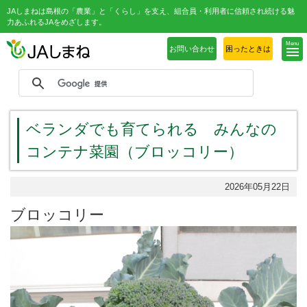
JAしまねは島根の「農業」と「くらし」を支え、組合員・利用者に信頼され続ける魅
力あふれるJAをめざします。
Menu
お問い合わせ
困ったときは
ベランダでも育てられる みんなの
コンテナ菜園（ブロッコリー）
2026年05月22日
ブロッコリー