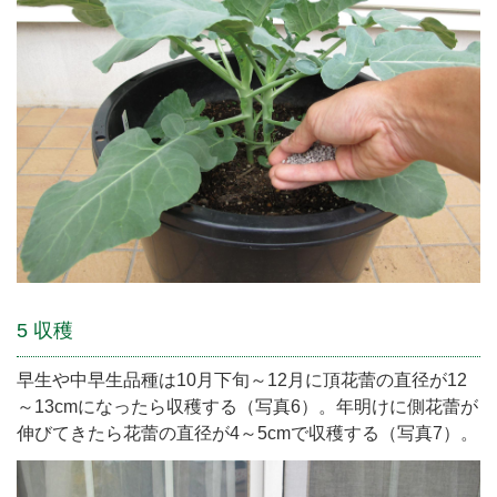
5 収穫
早生や中早生品種は10月下旬～12月に頂花蕾の直径が12
～13cmになったら収穫する（写真6）。年明けに側花蕾が
伸びてきたら花蕾の直径が4～5cmで収穫する（写真7）。