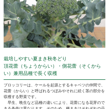
栽培しやすい夏まき秋冬どり
頂花蕾（ちょうからい）・側花蕾（そくから
い）兼用品種で長く収穫
ブロッコリーは、ケールを起源とするキャベツの仲間で、
花蕾（からい）と呼ばれるつぼみやそれに続く茎の部分を
収穫する野菜です。
早生、晩生など品種の違いにより、花蕾になる花芽ので
きる条件は異なります。そのため、種まきはそれぞれの品