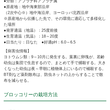
●分類：アブラナ科アブラナ属
●原産地：地中海東部沿岸
（2次中心※）地中海沿岸、ヨーロッパ北西沿岸
※原産地から伝播した先で、その環境に適応して多様化し
た場所
●発芽適温（地温）：25度前後
●生育適温（気温）：18～20度
●日当たり：日なた ●好適pH：6.0～6.5
【病害虫情報】
ヨトウムシ類：9～10月に発生する。葉裏に卵塊が、若齢
幼虫は集団で生息するので、まとめて手で捕殺する。大き
くなった幼虫は夜～早朝に植物体上にいるので補殺する。
BT剤など薬剤散布は、防虫ネットの上からすることで散
布を減らせる。
ブロッコリーの栽培方法