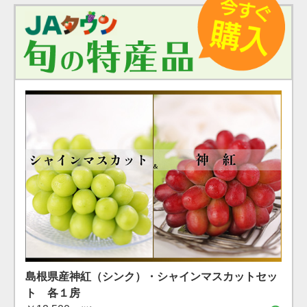
島根県産 シャインマスカット １房（600g）（7月下
島根県産 アールスメロン2玉箱
島根県産神紅（シンク）・シャインマスカットセッ
旬〜8月上旬）
￥4,400
ト 各１房
（税込）