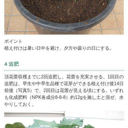
ポイント
植え付けは暑い日中を避け、夕方や曇りの日にする。
4 追肥
頂花蕾収穫までに2回追肥し、花蕾を充実させる。1回目の
追肥は、早生や中早生品種で花芽ができる植え付け後14日
前後（写真5）で、2回目は花蕾が見える頃にする。いずれ
も化成肥料（NPK各成分8-8-8）約12gを施し土と混ぜ、水
やりしておく。