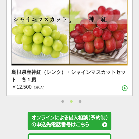
島根県産 シャインマスカット １房（600g）（7月下
島根県産 アールスメロン2玉箱
島根県産神紅（シンク）・シャインマスカットセッ
旬〜8月上旬）
ト 各１房
（税込）
￥12,500
（税込）
（税込）