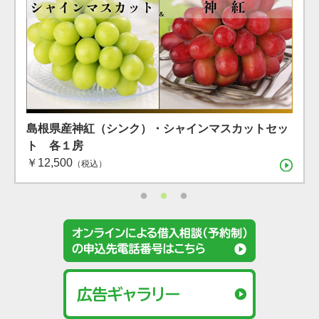
島根県産 シャインマスカット １房（600g）（7月下
島根県産 アールスメロン2玉箱
島根県産神紅（シンク）・シャインマスカットセッ
旬〜8月上旬）
ト 各１房
（税込）
￥12,500
（税込）
（税込）