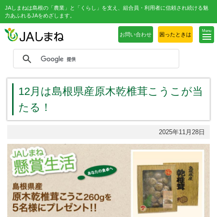
JAしまねは島根の「農業」と「くらし」を支え、組合員・利用者に信頼され続ける魅
力あふれるJAをめざします。
Menu
お問い合わせ
困ったときは
12月は島根県産原木乾椎茸こうこが当
たる！
2025年11月28日