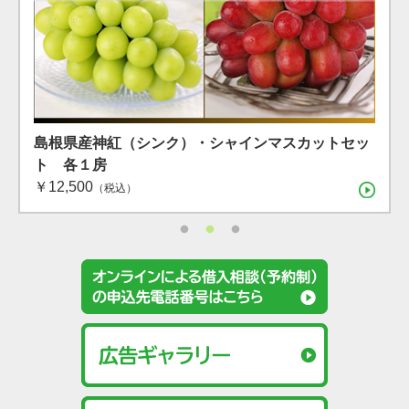
島根県産 シャインマスカット １房（600g）（7月下
島根県産 アールスメロン2玉箱
島根県産神紅（シンク）・シャインマスカットセッ
旬〜8月上旬）
ト 各１房
（税込）
￥12,500
（税込）
（税込）