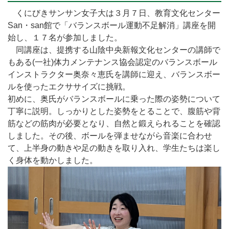
くにびきサンサン女子大は３月７日、教育文化センター
San・san館で「バランスボール運動不足解消」講座を開
始し、１７名が参加しました。
同講座は、提携する山陰中央新報文化センターの講師で
もある(一社)体力メンテナンス協会認定のバランスボール
インストラクター奥奈々恵氏を講師に迎え、バランスボー
ルを使ったエクササイズに挑戦。
初めに、奥氏がバランスボールに乗った際の姿勢について
丁寧に説明。しっかりとした姿勢をとることで、腹筋や背
筋などの筋肉が必要となり、自然と鍛えられることを確認
しました。その後、ボールを弾ませながら音楽に合わせ
て、上半身の動きや足の動きを取り入れ、学生たちは楽し
く身体を動かしました。