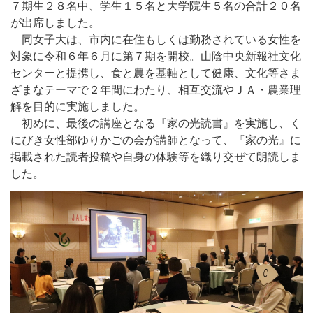
７期生２８名中、学生１５名と大学院生５名の合計２０名
が出席しました。
同女子大は、市内に在住もしくは勤務されている女性を
対象に令和６年６月に第７期を開校。山陰中央新報社文化
センターと提携し、食と農を基軸として健康、文化等さま
ざまなテーマで２年間にわたり、相互交流やＪＡ・農業理
解を目的に実施しました。
初めに、最後の講座となる『家の光読書』を実施し、く
にびき女性部ゆりかごの会が講師となって、『家の光』に
掲載された読者投稿や自身の体験等を織り交ぜて朗読しま
した。