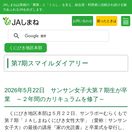
JAしまねは島根の「農業」と「くらし」を支え、組合員・利用者に信頼され続ける魅
力あふれるJAをめざします。
Menu
お問い合わせ
困ったときは
くにびき地区本部
第7期スマイルダイアリー
2026年5月22日 サンサン女子大第７期生が卒
業 ～２年間のカリキュラムを修了～
くにびき地区本部は５月２２日、サンラポーむらくもで
第７期「ＪＡしまねくにびき女性大学」（愛称：サンサン
女子大）の最後の講座『家の光読書』と卒業式を挙行し、