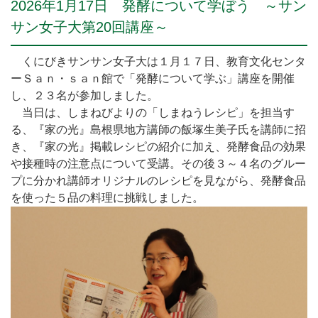
2026年1月17日 発酵について学ぼう ～サン
サン女子大第20回講座～
くにびきサンサン女子大は１月１７日、教育文化センタ
ーＳａｎ・ｓａｎ館で「発酵について学ぶ」講座を開催
し、２３名が参加しました。
当日は、しまねびよりの「しまねうレシピ」を担当す
る、『家の光』島根県地方講師の飯塚生美子氏を講師に招
き、『家の光』掲載レシピの紹介に加え、発酵食品の効果
や接種時の注意点について受講。その後３～４名のグルー
プに分かれ講師オリジナルのレシピを見ながら、発酵食品
を使った５品の料理に挑戦しました。