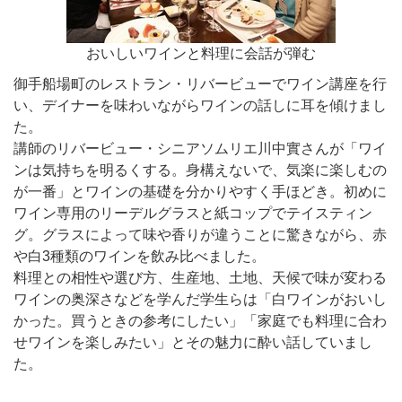
おいしいワインと料理に会話が弾む
御手船場町のレストラン・リバービューでワイン講座を行
い、デイナーを味わいながらワインの話しに耳を傾けまし
た。
講師のリバービュー・シニアソムリエ川中實さんが「ワイ
ンは気持ちを明るくする。身構えないで、気楽に楽しむの
が一番」とワインの基礎を分かりやすく手ほどき。初めに
ワイン専用のリーデルグラスと紙コップでテイスティン
グ。グラスによって味や香りが違うことに驚きながら、赤
や白3種類のワインを飲み比べました。
料理との相性や選び方、生産地、土地、天候で味が変わる
ワインの奥深さなどを学んだ学生らは「白ワインがおいし
かった。買うときの参考にしたい」「家庭でも料理に合わ
せワインを楽しみたい」とその魅力に酔い話していまし
た。