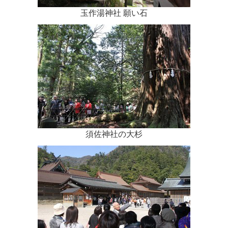
玉作湯神社 願い石
須佐神社の大杉