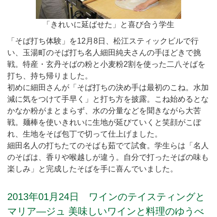
「きれいに延ばせた」と喜び合う学生
「そば打ち体験」を12月8日、松江スティックビルで行
い、玉湯町のそば打ち名人細田純夫さんの手ほどきで挑
戦。特産・玄丹そばの粉と小麦粉2割を使った二八そばを
打ち、持ち帰りました。
初めに細田さんが「そば打ちの決め手は最初のこね。水加
減に気をつけて手早く」と打ち方を披露。こね始めるとな
かなか粉がまとまらず、水の分量などを聞きながら大苦
戦。麺棒を使いきれいに生地が延びていくと笑顔がこぼ
れ、生地をそば包丁で切って仕上げました。
細田名人の打ちたてのそばも茹でて試食。学生らは「名人
のそばは、香りや喉越しが違う。自分で打ったそばの味も
楽しみ」と完成したそばを手に喜んでいました。
2013年01月24日 ワインのテイスティングと
マリア―ジュ 美味しいワインと料理のゆうべ