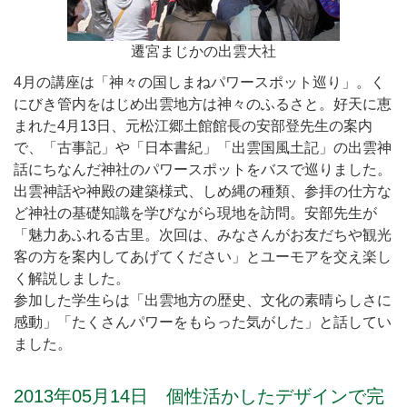
遷宮まじかの出雲大社
4月の講座は「神々の国しまねパワースポット巡り」。く
にびき管内をはじめ出雲地方は神々のふるさと。好天に恵
まれた4月13日、元松江郷土館館長の安部登先生の案内
で、「古事記」や「日本書紀」「出雲国風土記」の出雲神
話にちなんだ神社のパワースポットをバスで巡りました。
出雲神話や神殿の建築様式、しめ縄の種類、参拝の仕方な
ど神社の基礎知識を学びながら現地を訪問。安部先生が
「魅力あふれる古里。次回は、みなさんがお友だちや観光
客の方を案内してあげてください」とユーモアを交え楽し
く解説しました。
参加した学生らは「出雲地方の歴史、文化の素晴らしさに
感動」「たくさんパワーをもらった気がした」と話してい
ました。
2013年05月14日 個性活かしたデザインで完