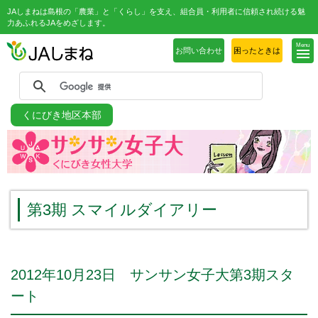
JAしまねは島根の「農業」と「くらし」を支え、組合員・利用者に信頼され続ける魅
力あふれるJAをめざします。
Menu
お問い合わせ
困ったときは
くにびき地区本部
第3期 スマイルダイアリー
2012年10月23日 サンサン女子大第3期スタ
ート