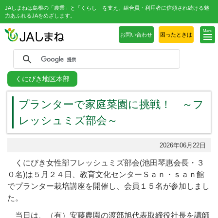
JAしまねは島根の「農業」と「くらし」を支え、組合員・利用者に信頼され続ける魅
力あふれるJAをめざします。
Menu
お問い合わせ
困ったときは
くにびき地区本部
プランターで家庭菜園に挑戦！ ～フ
レッシュミズ部会～
2026年06月22日
くにびき女性部フレッシュミズ部会
(
池田琴惠会長・３
０名
)
は５月２４日、教育文化センターＳａｎ・ｓａｎ館
でプランター栽培講座を開催し、会員１５名が参加しまし
た。
当日は、（有）安藤農園の渡部旭代表取締役社長を講師