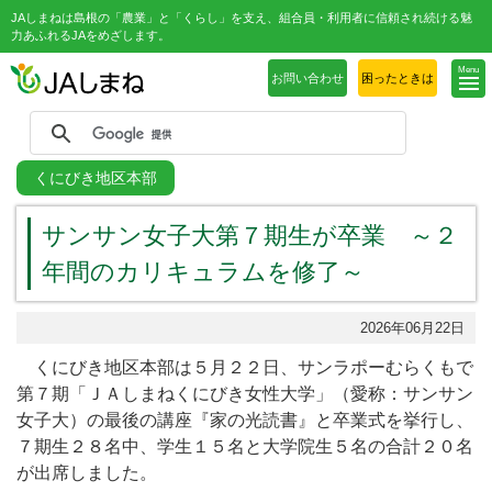
JAしまねは島根の「農業」と「くらし」を支え、組合員・利用者に信頼され続ける魅
力あふれるJAをめざします。
Menu
お問い合わせ
困ったときは
くにびき地区本部
サンサン女子大第７期生が卒業 ～２
年間のカリキュラムを修了～
2026年06月22日
くにびき地区本部は５月２２日、サンラポーむらくもで
第７期「ＪＡしまねくにびき女性大学」（愛称：サンサン
女子大）の最後の講座『家の光読書』と卒業式を挙行し、
７期生２８名中、学生１５名と大学院生５名の合計２０名
が出席しました。