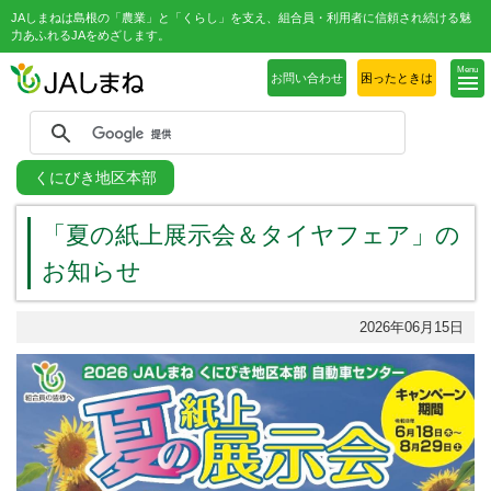
JAしまねは島根の「農業」と「くらし」を支え、組合員・利用者に信頼され続ける魅
力あふれるJAをめざします。
Menu
お問い合わせ
困ったときは
くにびき地区本部
「夏の紙上展示会＆タイヤフェア」の
お知らせ
2026年06月15日