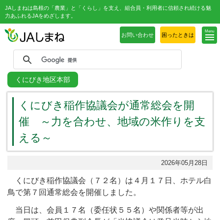
JAしまねは島根の「農業」と「くらし」を支え、組合員・利用者に信頼され続ける魅
力あふれるJAをめざします。
Menu
お問い合わせ
困ったときは
くにびき地区本部
くにびき稲作協議会が通常総会を開
催 ～力を合わせ、地域の米作りを支
える～
2026年05月28日
くにびき稲作協議会（７２名）は４月１７日、ホテル白
鳥で第７回通常総会を開催しました。
当日は、会員１７名（委任状５５名）や関係者等が出