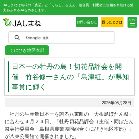
JAしまねは島根の「農業」と「くらし」を支え、組合員・利用者に信頼され続ける魅
力あふれるJAをめざします。
Menu
お問い合わせ
困ったときは
くにびき地区本部
日本一の牡丹の島！切花品評会を開
催 竹谷修一さんの「島津紅」が県知
事賞に輝く
2026年05月28日
牡丹の生産量日本一を誇る八束町の「大根島ぼたん祭」
に合わせ４月２４日、「牡丹切花品評会（主催・同ぼたん
祭実行委員会・島根県農業協同組合くにびき地区本部）」
が八束公民館で開催されました。