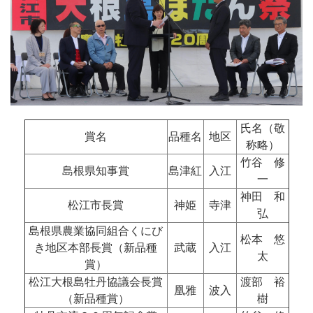
氏名（敬
賞名
品種名
地区
称略）
竹谷 修
島根県知事賞
島津紅
入江
一
神田 和
松江市長賞
神姫
寺津
弘
島根県農業協同組合くにび
松本 悠
き地区本部長賞（新品種
武蔵
入江
太
賞）
松江大根島牡丹協議会長賞
渡部 裕
凰雅
波入
（新品種賞）
樹