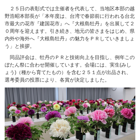
２５日の表彰式では主催者を代表して、当地区本部の越
野浩昭本部長が「本年度は、台湾で春節前に行われる台北
市最大の花市『建国花市』へ『大根島牡丹』を出展して２
０周年を迎えます。引き続き、地元の皆さまをはじめ、県
内外や海外へ『大根島牡丹』の魅力をＰＲしていきましょ
う」と挨拶。
同品評会は、牡丹のＰＲと技術向上を目指し、例年この
ぼたん祭に合わせ開催しています。会場には、
実生(みし
ょう)（種から育てたもの）を含む２５１点が出品され、
選考委員の投票により、各賞が決定しました。