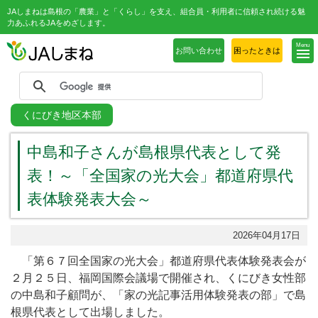
JAしまねは島根の「農業」と「くらし」を支え、組合員・利用者に信頼され続ける魅
力あふれるJAをめざします。
Menu
お問い合わせ
困ったときは
くにびき地区本部
中島和子さんが島根県代表として発
表！～「全国家の光大会」都道府県代
表体験発表大会～
2026年04月17日
「第６７回全国家の光大会」都道府県代表体験発表会が
２月２５日、福岡国際会議場で開催され、くにびき女性部
の中島和子顧問が、「家の光記事活用体験発表の部」で島
根県代表として出場しました。