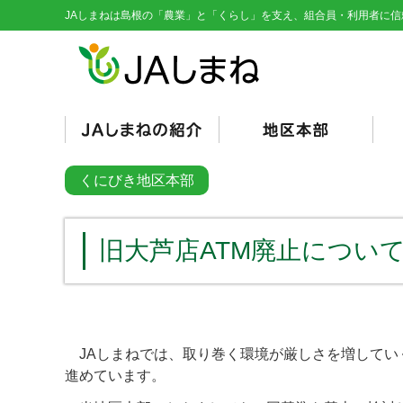
JAしまねは島根の「農業」と「くらし」を支え、組合員・利用者に信
経営理念・基本目標
役員紹介
組織図
総代会資料
JAとは/JAの仕組み
シンボルマーク
くにびき
やすぎ
雲南
隠岐
隠岐どうぜん
出雲
斐川
石見銀山
島根おおち
いわみ中央
西いわみ
営
販
購
そ
信
共
く
総
くにびき地区本部
（
（
旧大芦店ATM廃止につい
JAしまねでは、取り巻く環境が厳しさを増していく
進めています。