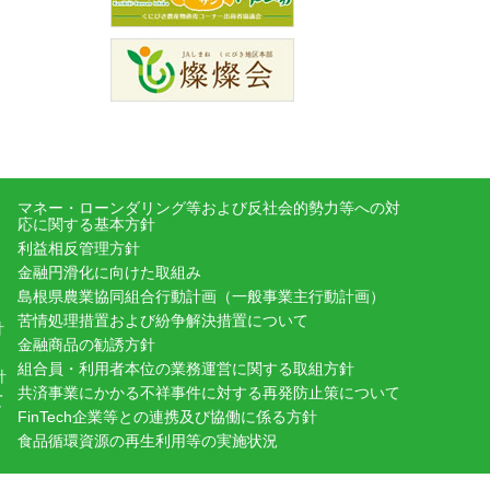
マネー・ローンダリング等および反社会的勢力等への対
応に関する基本方針
利益相反管理方針
金融円滑化に向けた取組み
島根県農業協同組合行動計画（一般事業主行動計画）
苦情処理措置および紛争解決措置について
針
金融商品の勧誘方針
組合員・利用者本位の業務運営に関する取組方針
針
共済事業にかかる不祥事件に対する再発防止策について
て
FinTech企業等との連携及び協働に係る方針
食品循環資源の再生利用等の実施状況