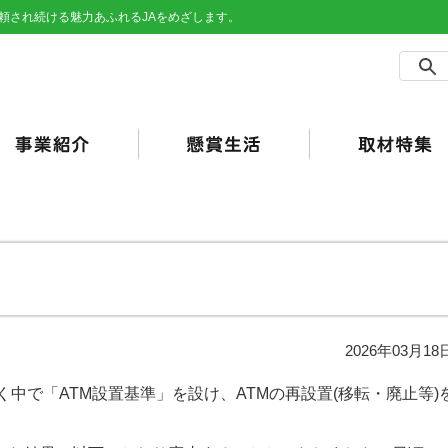
頼され続ける魅力あふれるJAをめざします。
農事業
売事業
買事業
の他事業
用事業
済事業（JA共済）
らしの活動
合ポイント
加工・利用）
JAバンク）
て
2026年03月18
中で「ATM設置基準」を設け、ATMの再設置(移転・廃止等)