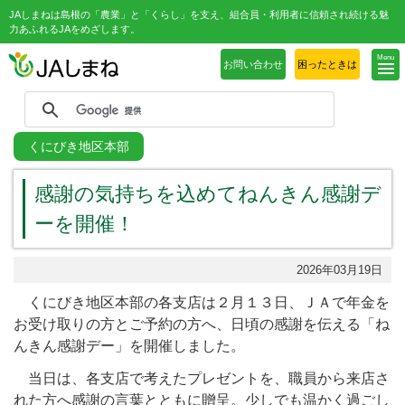
JAしまねは島根の「農業」と「くらし」を支え、組合員・利用者に信頼され続ける魅
力あふれるJAをめざします。
Menu
お問い合わせ
困ったときは
くにびき地区本部
感謝の気持ちを込めてねんきん感謝デ
ーを開催！
2026年03月19日
くにびき地区本部の各支店は２月１３日、ＪＡで年金を
お受け取りの方とご予約の方へ、日頃の感謝を伝える「ね
んきん感謝デー」を開催しました。
当日は、各支店で考えたプレゼントを、職員から来店さ
れた方へ感謝の言葉とともに贈呈。少しでも温かく過ごし