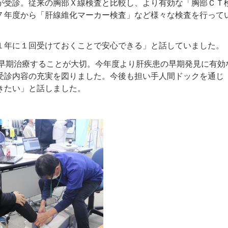
受診。従来の胸部Ｘ線検査と比較し、より有効な「胸部ＣＴ
７年度から「肝線維化マーカー検査」など様々な検査を行って
１年に１回受けておくことで安心できる」と話していました
早期治療することが大切。今年度より肝疾患の早期発見に有効
受診内容の充実を図りました。今後も担い手人間ドックを通じ
きたい」と話しました。