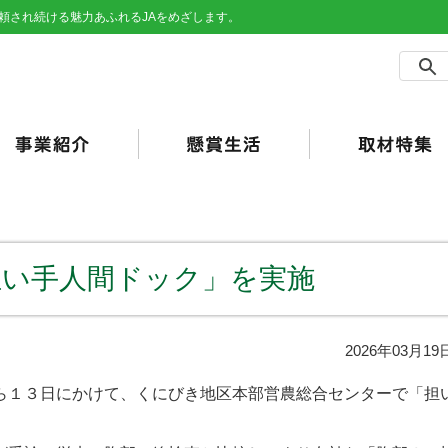
頼され続ける魅力あふれるJAをめざします。
農事業
売事業
買事業
の他事業
用事業
済事業（JA共済）
らしの活動
合ポイント
加工・利用）
JAバンク）
担い手人間ドック」を実施
2026年03月19
１３日にかけて、くにびき地区本部営農総合センターで「担