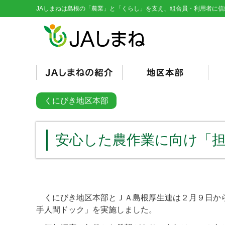
JAしまねは島根の「農業」と「くらし」を支え、組合員・利用者に信
経営理念・基本目標
役員紹介
組織図
総代会資料
JAとは/JAの仕組み
シンボルマーク
くにびき
やすぎ
雲南
隠岐
隠岐どうぜん
出雲
斐川
石見銀山
島根おおち
いわみ中央
西いわみ
営
販
購
そ
信
共
く
総
くにびき地区本部
（
（
安心した農作業に向け「
くにびき地区本部とＪＡ島根厚生連は２月９日から
手人間ドック」を実施しました。