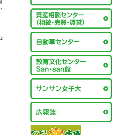
検
い
。
な