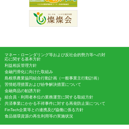
マネー・ローンダリング等および反社会的勢力等への対
応に関する基本方針
利益相反管理方針
金融円滑化に向けた取組み
島根県農業協同組合行動計画（一般事業主行動計画）
苦情処理措置および紛争解決措置について
針
金融商品の勧誘方針
組合員・利用者本位の業務運営に関する取組方針
針
共済事業にかかる不祥事件に対する再発防止策について
て
FinTech企業等との連携及び協働に係る方針
食品循環資源の再生利用等の実施状況