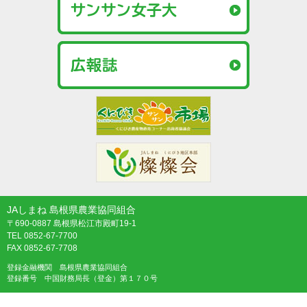
JAしまね 島根県農業協同組合
〒690-0887 島根県松江市殿町19-1
TEL 0852-67-7700
FAX 0852-67-7708
登録金融機関 島根県農業協同組合
登録番号 中国財務局長（登金）第１７０号