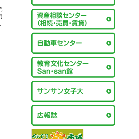
、
読
用
ま