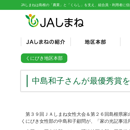
JAしまねは島根の「農業」と「くらし」を支え、組合員・利用者に信
経営理念・基本目標
役員紹介
組織図
総代会資料
JAとは/JAの仕組み
シンボルマーク
くにびき
やすぎ
雲南
隠岐
隠岐どうぜん
出雲
斐川
石見銀山
島根おおち
いわみ中央
西いわみ
営
販
購
そ
信
共
く
総
くにびき地区本部
（
（
中島和子さんが最優秀賞を
第３９回ＪＡしまね女性大会＆第２６回島根県家の
くにびき女性部の中島和子顧問が、「家の光記事活