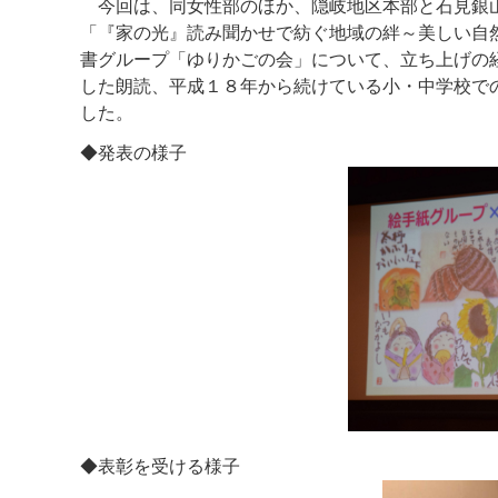
今回は、同女性部のほか、隠岐地区本部と石見銀山
「『家の光』読み聞かせで紡ぐ地域の絆～美しい自
書グループ「ゆりかごの会」について、立ち上げの
した朗読、平成１８年から続けている小・中学校で
した。
◆発表の様子
◆表彰を受ける様子