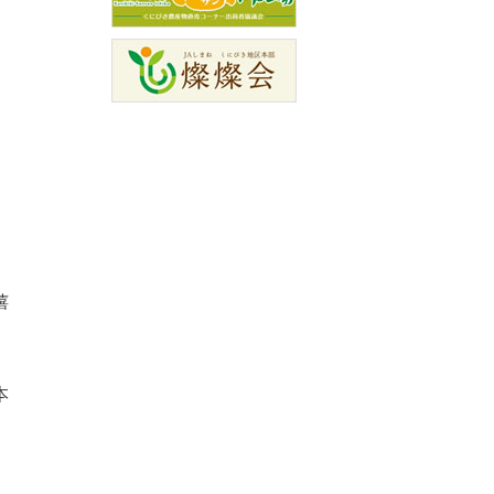
嬉
。
本