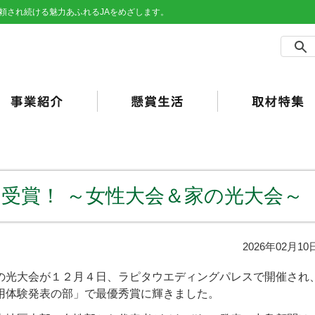
頼され続ける魅力あふれるJAをめざします。
農事業
売事業
買事業
の他事業
用事業
済事業（JA共済）
らしの活動
合ポイント
加工・利用）
JAバンク）
受賞！ ～女性大会＆家の光大会～
2026年02月10
光大会が１２月４日、ラピタウエディングパレスで開催され
用体験発表の部」で最優秀賞に輝きました。