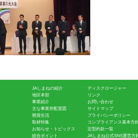
JAしまねの紹介
ディスクロージャー
地区本部
リンク
事業紹介
お問い合わせ
主な事業所配置図
サイトマップ
懸賞生活
プライバシーポリシー
取材特集
コンプライアンス基本方
お知らせ・トピックス
定型約款一覧
総合ポイント
JAしまね公式SNS運営方