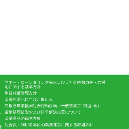
マネー・ローンダリング等および反社会的勢力等への対
応に関する基本方針
利益相反管理方針
金融円滑化に向けた取組み
島根県農業協同組合行動計画（一般事業主行動計画）
苦情処理措置および紛争解決措置について
針
金融商品の勧誘方針
組合員・利用者本位の業務運営に関する取組方針
針